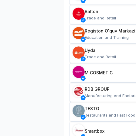
Balton
Trade and Retail
Registon O'quv Markazi
Education and Training
Uyda
Trade and Retail
M COSMETIC
RDB GROUP
Manufacturing and Factori
TESTO
Restaurants and Fast Food
Smartbox