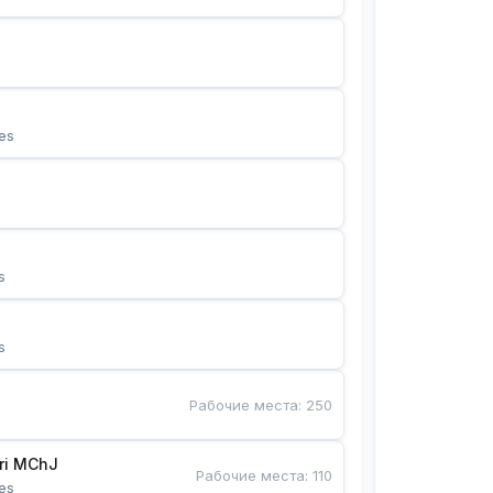
es
s
s
Рабочие места
:
250
Bunyotkor tikuvchi qizlari MChJ 
Рабочие места
:
110
es