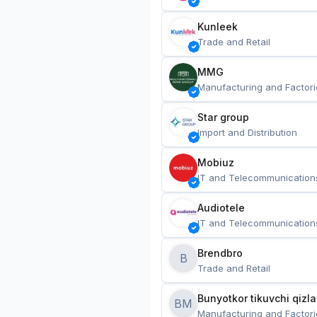
Kunleek
Trade and Retail
MMG
Manufacturing and Factori
Star group
Import and Distribution
Mobiuz
IT and Telecommunication
Audiotele
IT and Telecommunication
Brendbro
B
Trade and Retail
BM
Manufacturing and Factori