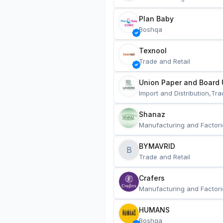
Plan Baby
Boshqa
Texnool
Trade and Retail
Union Paper and Board 
Import and Distribution,Tra
Shanaz
Manufacturing and Factori
BYMAVRID
B
Trade and Retail
Crafers
Manufacturing and Factori
HUMANS
Boshqa