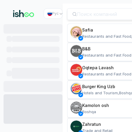
Рус
Safia
Restaurants and Fast Food
B&B
Restaurants and Fast Food
Oqtepa Lavash
Restaurants and Fast Food
Burger King Uzb
Hotels and Tourism,Boshq
Kamolon osh
Boshqa
Zahratun
Trade and Retail