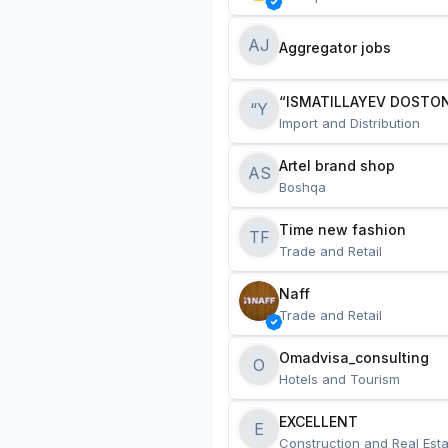
AJ
Aggregator jobs
“ISMATILLAYEV DOSTON
“Y
Import and Distribution
Artel brand shop
AS
Boshqa
Time new fashion
TF
Trade and Retail
Naff
Trade and Retail
Omadvisa_consulting
O
Hotels and Tourism
EXCELLENT
E
Construction and Real Esta