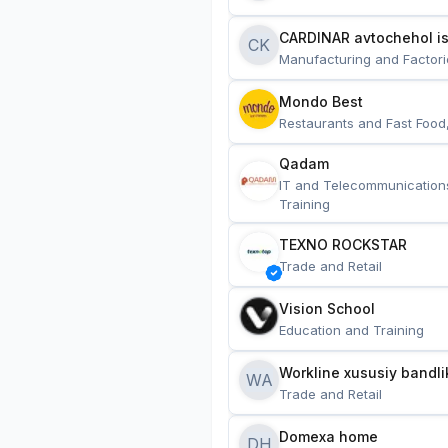
CARDINAR avtochehol is
CK
Manufacturing and Factori
Mondo Best
Restaurants and Fast Food
Qadam
IT and Telecommunication
Training
TEXNO ROCKSTAR
Trade and Retail
Vision School
Education and Training
Workline xususiy bandli
WA
Trade and Retail
Domexa home
DH