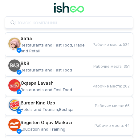
Safia
Рабочие места
:
524
Restaurants and Fast Food,Trade 
and Retail
B&B
Рабочие места
:
351
Restaurants and Fast Food
Oqtepa Lavash
Рабочие места
:
202
Restaurants and Fast Food
Burger King Uzb
Рабочие места
:
65
Hotels and Tourism,Boshqa
Registon O'quv Markazi
Рабочие места
:
44
Education and Training