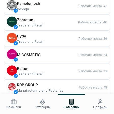
Kamolon osh
Рабочие места
:
42
Boshqa
Zahratun
Рабочие места
:
40
Trade and Retail
Uyda
Рабочие места
:
26
Trade and Retail
M COSMETIC
Рабочие места
:
24
Balton
Рабочие места
:
23
Trade and Retail
RDB GROUP
Рабочие места
:
18
Manufacturing and Factories
TESTO
Рабочие места
:
11
Restaurants and Fast Food
Вакансии
Категории
Компании
Профиль