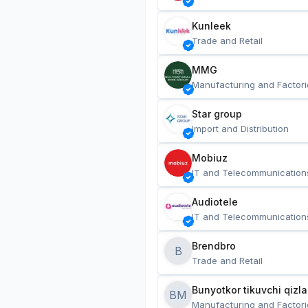
Kunleek
Trade and Retail
MMG
Manufacturing and Factori
Star group
Import and Distribution
Mobiuz
IT and Telecommunication
Audiotele
IT and Telecommunication
Brendbro
B
Trade and Retail
BM
Manufacturing and Factori