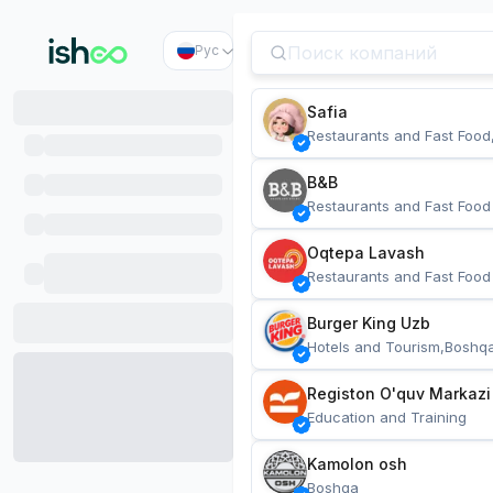
Рус
Safia
Restaurants and Fast Food
B&B
Restaurants and Fast Food
Oqtepa Lavash
Restaurants and Fast Food
Burger King Uzb
Hotels and Tourism,Boshq
Registon O'quv Markazi
Education and Training
Kamolon osh
Boshqa