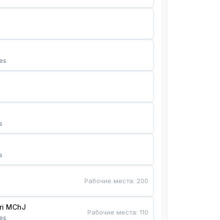
es
s
s
Рабочие места
:
200
Bunyotkor tikuvchi qizlari MChJ 
Рабочие места
:
110
es