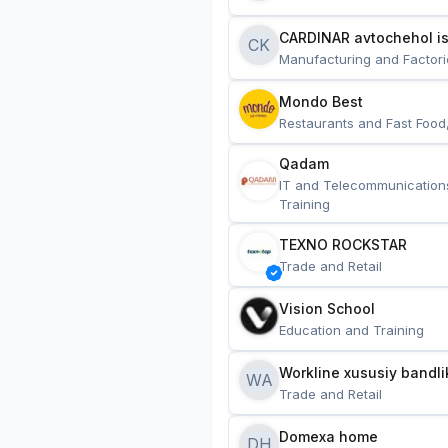
CARDINAR avtochehol is
CK
Manufacturing and Factori
Mondo Best
Restaurants and Fast Food
Qadam
IT and Telecommunication
Training
TEXNO ROCKSTAR
Trade and Retail
Vision School
Education and Training
Workline xususiy bandli
WA
Trade and Retail
Domexa home
DH