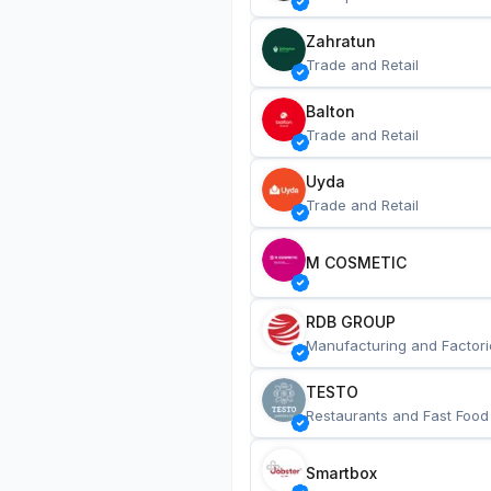
Zahratun
Trade and Retail
Balton
Trade and Retail
Uyda
Trade and Retail
M COSMETIC
RDB GROUP
Manufacturing and Factori
TESTO
Restaurants and Fast Food
Smartbox