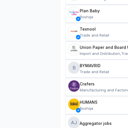
Plan Baby
Boshqa
Texnool
Trade and Retail
Union Paper and Board 
Import and Distribution,Tra
BYMAVRID
B
Trade and Retail
Crafers
Manufacturing and Factori
HUMANS
Boshqa
AJ
Aggregator jobs