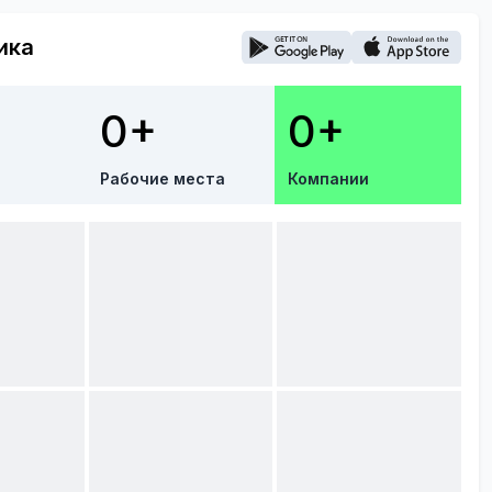
ика
0+
0+
Рабочие места
Компании