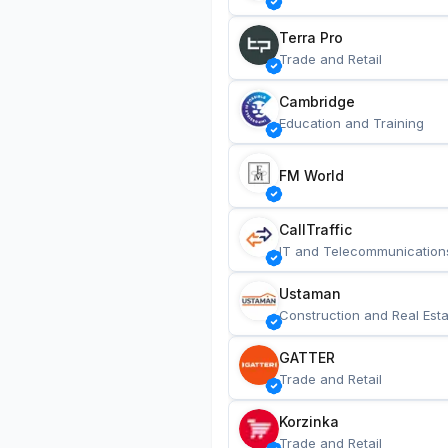
Terra Pro
Trade and Retail
Cambridge
Education and Training
FM World
CallTraffic
IT and Telecommunication
Ustaman
Construction and Real Esta
GATTER
Trade and Retail
Korzinka
Trade and Retail