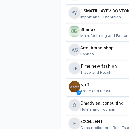
“ISMATILLAYEV DOSTON
“Y
Import and Distribution
Shanaz
Manufacturing and Factori
Artel brand shop
AS
Boshqa
Time new fashion
TF
Trade and Retail
Naff
Trade and Retail
Omadvisa_consulting
O
Hotels and Tourism
EXCELLENT
E
Construction and Real Esta