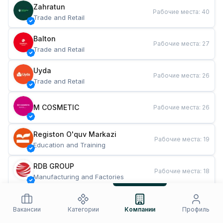
Zahratun
Рабочие места
:
40
Trade and Retail
Balton
Рабочие места
:
27
Trade and Retail
Uyda
Рабочие места
:
26
Trade and Retail
M COSMETIC
Рабочие места
:
26
Registon O'quv Markazi
Рабочие места
:
19
Education and Training
RDB GROUP
Рабочие места
:
18
Manufacturing and Factories
TESTO
Рабочие места
:
10
Restaurants and Fast Food
Вакансии
Категории
Компании
Профиль