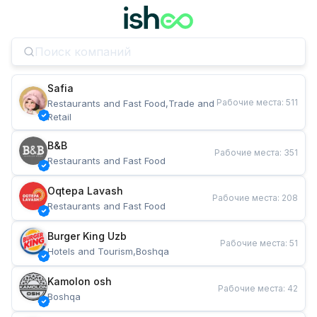
Safia
Рабочие места
:
511
Restaurants and Fast Food,Trade and 
Retail
B&B
Рабочие места
:
351
Restaurants and Fast Food
Oqtepa Lavash
Рабочие места
:
208
Restaurants and Fast Food
Burger King Uzb
Рабочие места
:
51
Hotels and Tourism,Boshqa
Kamolon osh
Рабочие места
:
42
Boshqa