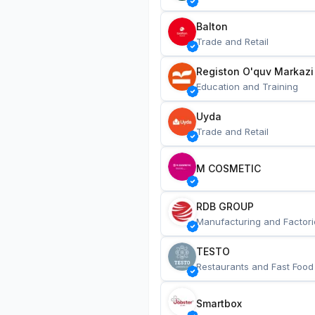
Balton
Trade and Retail
Registon O'quv Markazi
Education and Training
Uyda
Trade and Retail
M COSMETIC
RDB GROUP
Manufacturing and Factori
TESTO
Restaurants and Fast Food
Smartbox