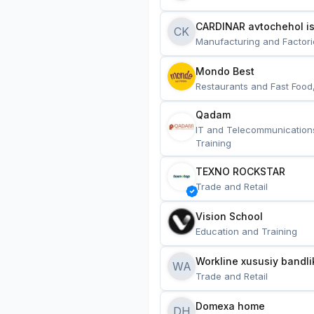
CARDINAR avtochehol is
CK
Manufacturing and Factori
Mondo Best
Restaurants and Fast Food
Qadam
IT and Telecommunication
Training
TEXNO ROCKSTAR
Trade and Retail
Vision School
Education and Training
Workline xususiy bandli
WA
Trade and Retail
Domexa home
DH