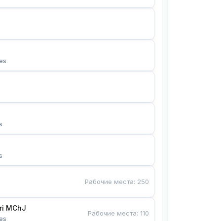
es
s
s
Рабочие места
:
250
Bunyotkor tikuvchi qizlari MChJ 
Рабочие места
:
110
es