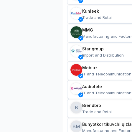
Kunleek
Trade and Retail
MMG
Manufacturing and Factori
Star group
Import and Distribution
Mobiuz
IT and Telecommunication
Audiotele
IT and Telecommunication
Brendbro
B
Trade and Retail
BM
Manufacturing and Factori