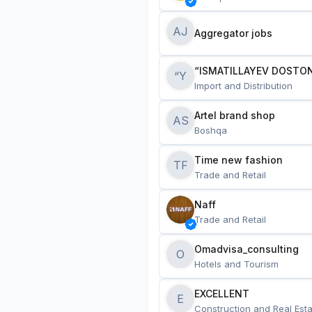
AJ
Aggregator jobs
“ISMATILLAYEV DOSTON
“Y
Import and Distribution
Artel brand shop
AS
Boshqa
Time new fashion
TF
Trade and Retail
Naff
Trade and Retail
Omadvisa_consulting
O
Hotels and Tourism
EXCELLENT
E
Construction and Real Esta