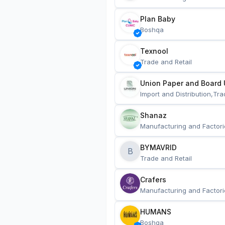
Plan Baby
Boshqa
Texnool
Trade and Retail
Union Paper and Board 
Import and Distribution,Tra
Shanaz
Manufacturing and Factori
BYMAVRID
B
Trade and Retail
Crafers
Manufacturing and Factori
HUMANS
Boshqa