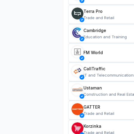
Terra Pro
Trade and Retail
Cambridge
Education and Training
FM World
CallTraffic
IT and Telecommunication
Ustaman
Construction and Real Esta
GATTER
Trade and Retail
Korzinka
Trade and Retail