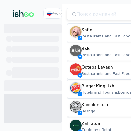
Рус
Safia
Restaurants and Fast Food
B&B
Restaurants and Fast Food
Oqtepa Lavash
Restaurants and Fast Food
Burger King Uzb
Hotels and Tourism,Boshq
Kamolon osh
Boshqa
Zahratun
Trade and Retail