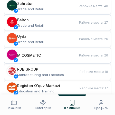
Zahratun
Рабочие места
:
40
Trade and Retail
Balton
Рабочие места
:
27
Trade and Retail
Uyda
Рабочие места
:
26
Trade and Retail
M COSMETIC
Рабочие места
:
26
RDB GROUP
Рабочие места
:
18
Manufacturing and Factories
Registon O'quv Markazi
Рабочие места
:
17
Education and Training
TESTO
Рабочие места
:
10
Restaurants and Fast Food
Вакансии
Категории
Компании
Профиль