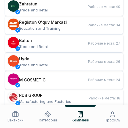
Zahratun
Рабочие места
:
40
Trade and Retail
Registon O'quv Markazi
Рабочие места
:
34
Education and Training
Balton
Рабочие места
:
27
Trade and Retail
Uyda
Рабочие места
:
26
Trade and Retail
M COSMETIC
Рабочие места
:
24
RDB GROUP
Рабочие места
:
18
Manufacturing and Factories
TESTO
Рабочие места
:
10
Restaurants and Fast Food
Вакансии
Категории
Компании
Профиль