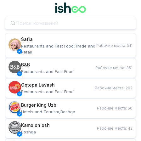
Safia
Рабочие места
:
511
Restaurants and Fast Food,Trade and 
Retail
B&B
Рабочие места
:
351
Restaurants and Fast Food
Oqtepa Lavash
Рабочие места
:
202
Restaurants and Fast Food
Burger King Uzb
Рабочие места
:
50
Hotels and Tourism,Boshqa
Kamolon osh
Рабочие места
:
42
Boshqa