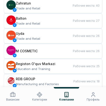
Zahratun
Рабочие места
:
40
Trade and Retail
Balton
Рабочие места
:
27
Trade and Retail
Uyda
Рабочие места
:
26
Trade and Retail
M COSMETIC
Рабочие места
:
26
Registon O'quv Markazi
Рабочие места
:
25
Education and Training
RDB GROUP
Рабочие места
:
18
Manufacturing and Factories
TESTO
Рабочие места
:
10
Restaurants and Fast Food
Вакансии
Категории
Компании
Профиль