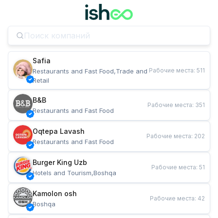
Safia
Рабочие места
:
511
Restaurants and Fast Food,Trade and 
Retail
B&B
Рабочие места
:
351
Restaurants and Fast Food
Oqtepa Lavash
Рабочие места
:
202
Restaurants and Fast Food
Burger King Uzb
Рабочие места
:
51
Hotels and Tourism,Boshqa
Kamolon osh
Рабочие места
:
42
Boshqa