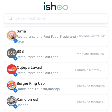
Safia
Рабочие места
:
511
Restaurants and Fast Food,Trade and 
Retail
B&B
Рабочие места
:
351
Restaurants and Fast Food
Oqtepa Lavash
Рабочие места
:
202
Restaurants and Fast Food
Burger King Uzb
Рабочие места
:
50
Hotels and Tourism,Boshqa
Kamolon osh
Рабочие места
:
42
Boshqa