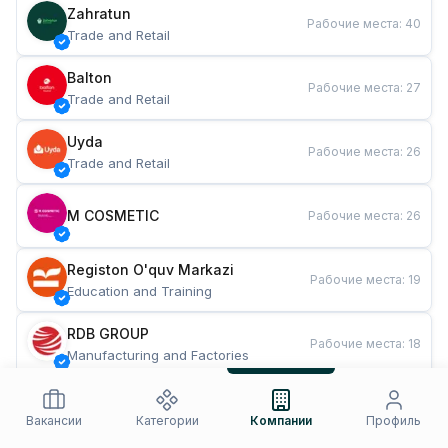
Zahratun
Рабочие места
:
40
Trade and Retail
Balton
Рабочие места
:
27
Trade and Retail
Uyda
Рабочие места
:
26
Trade and Retail
M COSMETIC
Рабочие места
:
26
Registon O'quv Markazi
Рабочие места
:
19
Education and Training
RDB GROUP
Рабочие места
:
18
Manufacturing and Factories
TESTO
Рабочие места
:
10
Restaurants and Fast Food
Вакансии
Категории
Компании
Профиль