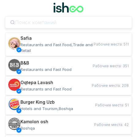
Safia
Рабочие места
:
511
Restaurants and Fast Food,Trade and 
Retail
B&B
Рабочие места
:
351
Restaurants and Fast Food
Oqtepa Lavash
Рабочие места
:
208
Restaurants and Fast Food
Burger King Uzb
Рабочие места
:
51
Hotels and Tourism,Boshqa
Kamolon osh
Рабочие места
:
42
Boshqa