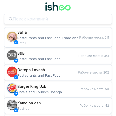
Safia
Рабочие места
:
511
Restaurants and Fast Food,Trade and 
Retail
B&B
Рабочие места
:
351
Restaurants and Fast Food
Oqtepa Lavash
Рабочие места
:
202
Restaurants and Fast Food
Burger King Uzb
Рабочие места
:
50
Hotels and Tourism,Boshqa
Kamolon osh
Рабочие места
:
42
Boshqa