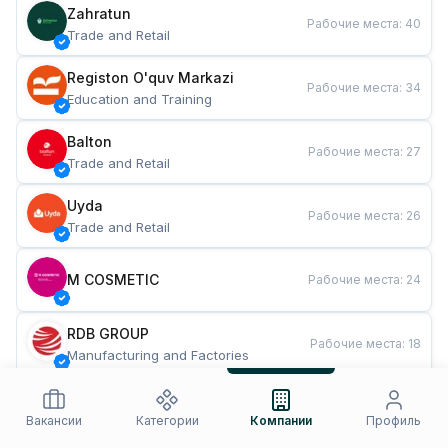
Zahratun
Рабочие места
:
40
Trade and Retail
Registon O'quv Markazi
Рабочие места
:
34
Education and Training
Balton
Рабочие места
:
27
Trade and Retail
Uyda
Рабочие места
:
26
Trade and Retail
M COSMETIC
Рабочие места
:
24
RDB GROUP
Рабочие места
:
18
Manufacturing and Factories
TESTO
Рабочие места
:
10
Restaurants and Fast Food
Вакансии
Категории
Компании
Профиль