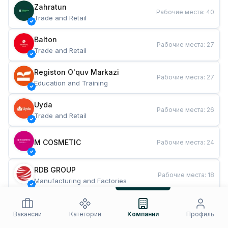
Zahratun
Рабочие места
:
40
Trade and Retail
Balton
Рабочие места
:
27
Trade and Retail
Registon O'quv Markazi
Рабочие места
:
27
Education and Training
Uyda
Рабочие места
:
26
Trade and Retail
M COSMETIC
Рабочие места
:
24
RDB GROUP
Рабочие места
:
18
Manufacturing and Factories
TESTO
Рабочие места
:
10
Restaurants and Fast Food
Вакансии
Категории
Компании
Профиль