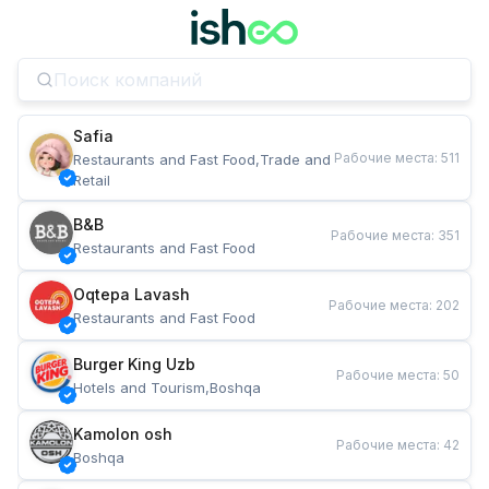
Safia
Рабочие места
:
511
Restaurants and Fast Food,Trade and 
Retail
B&B
Рабочие места
:
351
Restaurants and Fast Food
Oqtepa Lavash
Рабочие места
:
202
Restaurants and Fast Food
Burger King Uzb
Рабочие места
:
50
Hotels and Tourism,Boshqa
Kamolon osh
Рабочие места
:
42
Boshqa