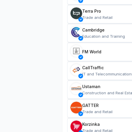
Terra Pro
Trade and Retail
Cambridge
Education and Training
FM World
CallTraffic
IT and Telecommunication
Ustaman
Construction and Real Esta
GATTER
Trade and Retail
Korzinka
Trade and Retail