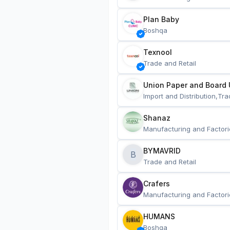
Plan Baby
Boshqa
Texnool
Trade and Retail
Union Paper and Board 
Import and Distribution,Tra
Shanaz
Manufacturing and Factori
BYMAVRID
B
Trade and Retail
Crafers
Manufacturing and Factori
HUMANS
Boshqa