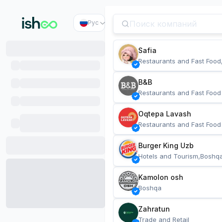
Рус
Safia
Restaurants and Fast Food
B&B
Restaurants and Fast Food
Oqtepa Lavash
Restaurants and Fast Food
Burger King Uzb
Hotels and Tourism,Boshq
Kamolon osh
Boshqa
Zahratun
Trade and Retail