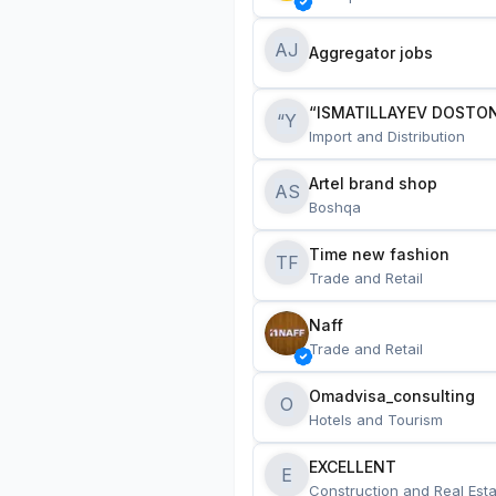
AJ
Aggregator jobs
“ISMATILLAYEV DOSTON
“Y
Import and Distribution
Artel brand shop
AS
Boshqa
Time new fashion
TF
Trade and Retail
Naff
Trade and Retail
Omadvisa_consulting
O
Hotels and Tourism
EXCELLENT
E
Construction and Real Esta