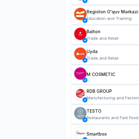
Registon O'quv Markazi
Education and Training
Balton
Trade and Retail
Uyda
Trade and Retail
M COSMETIC
RDB GROUP
Manufacturing and Factori
TESTO
Restaurants and Fast Food
Smartbox