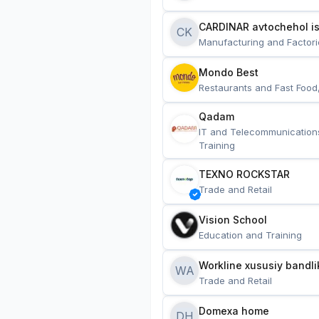
CARDINAR avtochehol is
CK
Manufacturing and Factori
Mondo Best
Restaurants and Fast Food
Qadam
IT and Telecommunication
Training
TEXNO ROCKSTAR
Trade and Retail
Vision School
Education and Training
Workline xususiy bandli
WA
Trade and Retail
Domexa home
DH