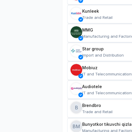
Kunleek
Trade and Retail
MMG
Manufacturing and Factori
Star group
Import and Distribution
Mobiuz
IT and Telecommunication
Audiotele
IT and Telecommunication
Brendbro
B
Trade and Retail
BM
Manufacturing and Factori