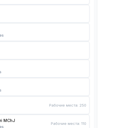
es
s
s
Рабочие места
:
250
Bunyotkor tikuvchi qizlari MChJ 
Рабочие места
:
110
es