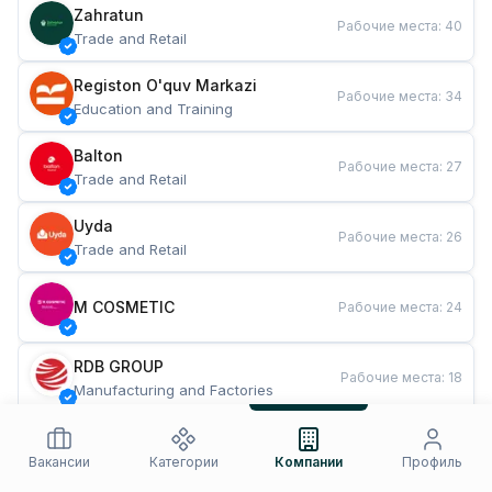
Zahratun
Рабочие места
:
40
Trade and Retail
Registon O'quv Markazi
Рабочие места
:
34
Education and Training
Balton
Рабочие места
:
27
Trade and Retail
Uyda
Рабочие места
:
26
Trade and Retail
M COSMETIC
Рабочие места
:
24
RDB GROUP
Рабочие места
:
18
Manufacturing and Factories
TESTO
Рабочие места
:
10
Restaurants and Fast Food
Вакансии
Категории
Компании
Профиль