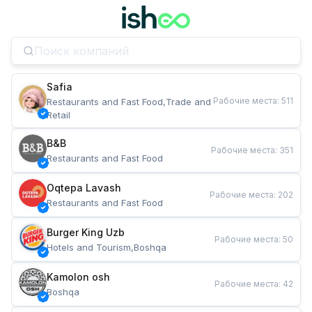
Safia
Рабочие места
:
511
Restaurants and Fast Food,Trade and 
Retail
B&B
Рабочие места
:
351
Restaurants and Fast Food
Oqtepa Lavash
Рабочие места
:
202
Restaurants and Fast Food
Burger King Uzb
Рабочие места
:
50
Hotels and Tourism,Boshqa
Kamolon osh
Рабочие места
:
42
Boshqa