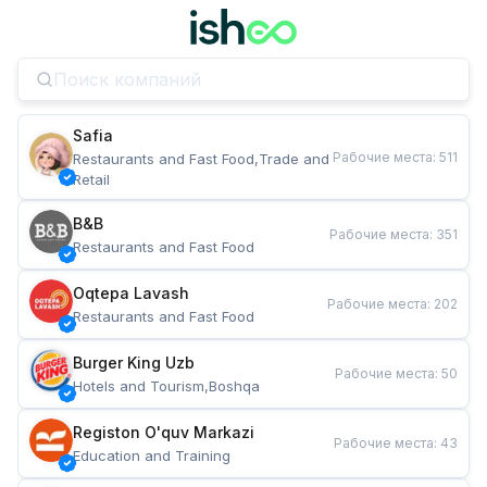
Safia
Рабочие места
:
511
Restaurants and Fast Food,Trade and 
Retail
B&B
Рабочие места
:
351
Restaurants and Fast Food
Oqtepa Lavash
Рабочие места
:
202
Restaurants and Fast Food
Burger King Uzb
Рабочие места
:
50
Hotels and Tourism,Boshqa
Registon O'quv Markazi
Рабочие места
:
43
Education and Training