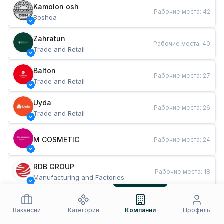
Kamolon osh
Рабочие места
:
42
Boshqa
Zahratun
Рабочие места
:
40
Trade and Retail
Balton
Рабочие места
:
27
Trade and Retail
Uyda
Рабочие места
:
26
Trade and Retail
M COSMETIC
Рабочие места
:
24
RDB GROUP
Рабочие места
:
18
Manufacturing and Factories
TESTO
Рабочие места
:
10
Restaurants and Fast Food
Вакансии
Категории
Компании
Профиль