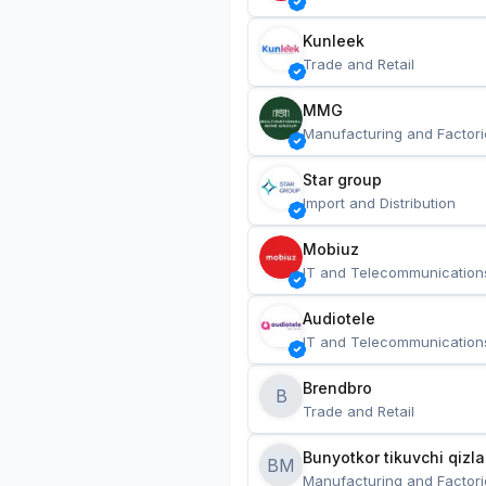
Kunleek
Trade and Retail
MMG
Manufacturing and Factori
Star group
Import and Distribution
Mobiuz
IT and Telecommunication
Audiotele
IT and Telecommunication
Brendbro
B
Trade and Retail
BM
Manufacturing and Factori