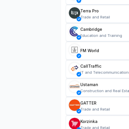
Terra Pro
Trade and Retail
Cambridge
Education and Training
FM World
CallTraffic
IT and Telecommunication
Ustaman
Construction and Real Esta
GATTER
Trade and Retail
Korzinka
Trade and Retail