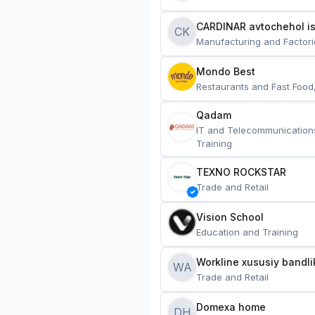
CARDINAR avtochehol is
CK
Manufacturing and Factori
Mondo Best
Restaurants and Fast Food
Qadam
IT and Telecommunication
Training
TEXNO ROCKSTAR
Trade and Retail
Vision School
Education and Training
Workline xususiy bandli
WA
Trade and Retail
Domexa home
DH