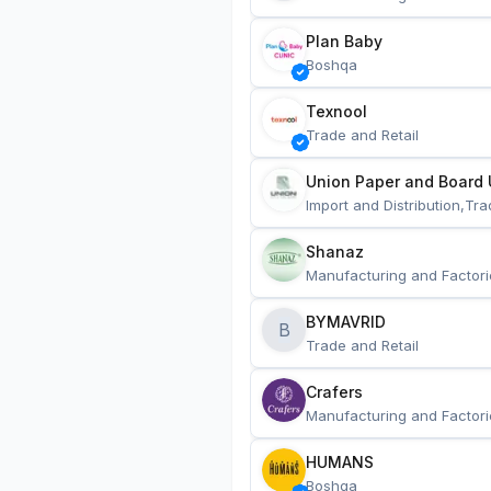
Plan Baby
Boshqa
Texnool
Trade and Retail
Union Paper and Board 
Import and Distribution,Tra
Shanaz
Manufacturing and Factori
BYMAVRID
B
Trade and Retail
Crafers
Manufacturing and Factori
HUMANS
Boshqa