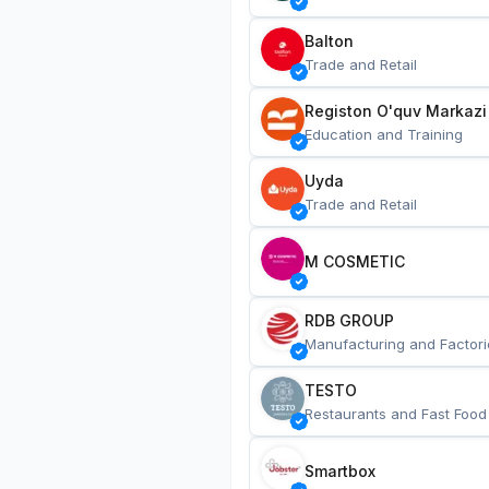
Balton
Trade and Retail
Registon O'quv Markazi
Education and Training
Uyda
Trade and Retail
M COSMETIC
RDB GROUP
Manufacturing and Factori
TESTO
Restaurants and Fast Food
Smartbox