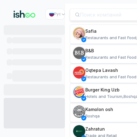
Рус
Safia
Restaurants and Fast Food
B&B
Restaurants and Fast Food
Oqtepa Lavash
Restaurants and Fast Food
Burger King Uzb
Hotels and Tourism,Boshq
Kamolon osh
Boshqa
Zahratun
Trade and Retail