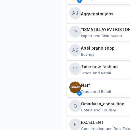
AJ
Aggregator jobs
“ISMATILLAYEV DOSTON
“Y
Import and Distribution
Artel brand shop
AS
Boshqa
Time new fashion
TF
Trade and Retail
Naff
Trade and Retail
Omadvisa_consulting
O
Hotels and Tourism
EXCELLENT
E
Construction and Real Esta