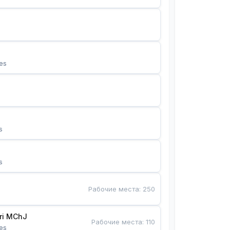
es
s
s
Рабочие места
:
250
Bunyotkor tikuvchi qizlari MChJ 
Рабочие места
:
110
es