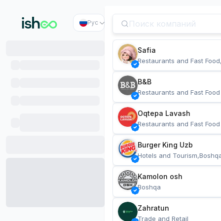
Рус
Safia
Restaurants and Fast Food
B&B
Restaurants and Fast Food
Oqtepa Lavash
Restaurants and Fast Food
Burger King Uzb
Hotels and Tourism,Boshq
Kamolon osh
Boshqa
Zahratun
Trade and Retail