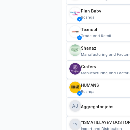
Plan Baby
Boshqa
Texnool
Trade and Retail
Shanaz
Manufacturing and Factori
Crafers
Manufacturing and Factori
HUMANS
Boshqa
AJ
Aggregator jobs
“ISMATILLAYEV DOSTON
“Y
Import and Distribution