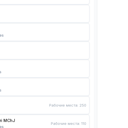
es
s
s
Рабочие места
:
250
Bunyotkor tikuvchi qizlari MChJ 
Рабочие места
:
110
es