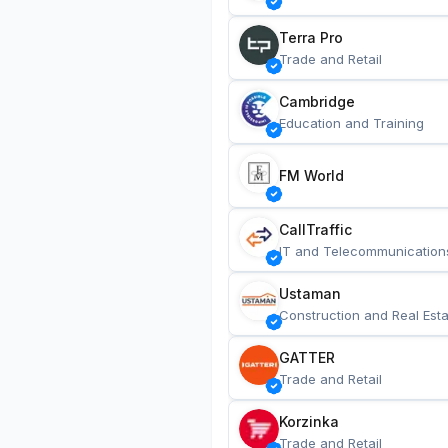
Terra Pro
Trade and Retail
Cambridge
Education and Training
FM World
CallTraffic
IT and Telecommunication
Ustaman
Construction and Real Esta
GATTER
Trade and Retail
Korzinka
Trade and Retail