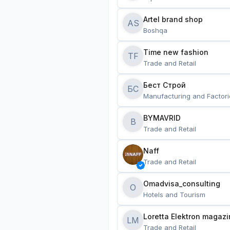
Artel brand shop
AS
Boshqa
Time new fashion
TF
Trade and Retail
Бест Строй
БС
Manufacturing and Factori
BYMAVRID
B
Trade and Retail
Naff
Trade and Retail
Omadvisa_consulting
O
Hotels and Tourism
Loretta Elektron magazi
LM
Trade and Retail