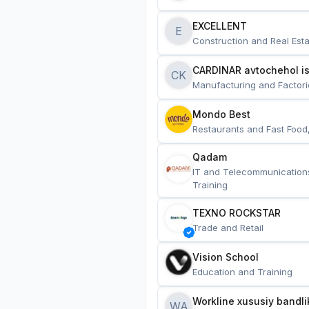
EXCELLENT
E
Construction and Real Esta
CARDINAR avtochehol is
CK
Manufacturing and Factori
Mondo Best
Restaurants and Fast Food
Qadam
IT and Telecommunication
Training
TEXNO ROCKSTAR
Trade and Retail
Vision School
Education and Training
Workline xususiy bandli
WA