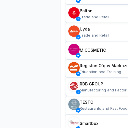
Balton
Trade and Retail
Uyda
Trade and Retail
M COSMETIC
Registon O'quv Markazi
Education and Training
RDB GROUP
Manufacturing and Factori
TESTO
Restaurants and Fast Food
Smartbox