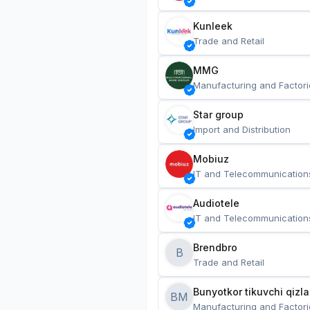
Kunleek
Trade and Retail
MMG
Manufacturing and Factori
Star group
Import and Distribution
Mobiuz
IT and Telecommunication
Audiotele
IT and Telecommunication
Brendbro
B
Trade and Retail
BM
Manufacturing and Factori