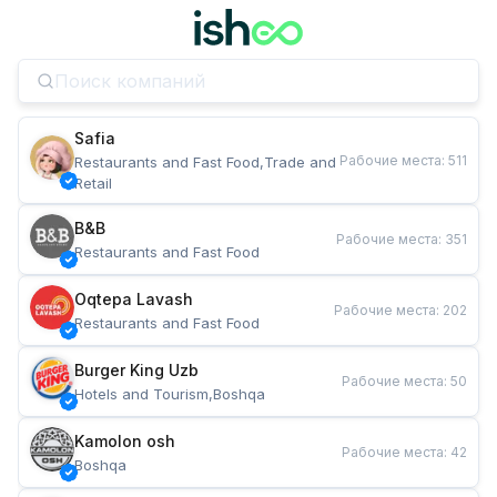
Safia
Рабочие места
:
511
Restaurants and Fast Food,Trade and 
Retail
B&B
Рабочие места
:
351
Restaurants and Fast Food
Oqtepa Lavash
Рабочие места
:
202
Restaurants and Fast Food
Burger King Uzb
Рабочие места
:
50
Hotels and Tourism,Boshqa
Kamolon osh
Рабочие места
:
42
Boshqa