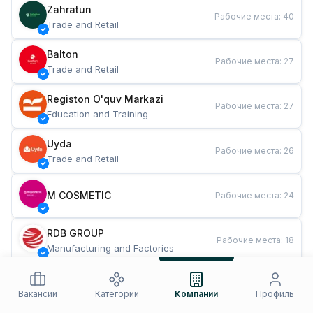
Zahratun
Рабочие места
:
40
Trade and Retail
Balton
Рабочие места
:
27
Trade and Retail
Registon O'quv Markazi
Рабочие места
:
27
Education and Training
Uyda
Рабочие места
:
26
Trade and Retail
M COSMETIC
Рабочие места
:
24
RDB GROUP
Рабочие места
:
18
Manufacturing and Factories
TESTO
Рабочие места
:
10
Restaurants and Fast Food
Вакансии
Категории
Компании
Профиль