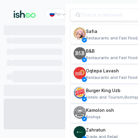
Рус
Safia
Restaurants and Fast Food
B&B
Restaurants and Fast Food
Oqtepa Lavash
Restaurants and Fast Food
Burger King Uzb
Hotels and Tourism,Boshq
Kamolon osh
Boshqa
Zahratun
Trade and Retail