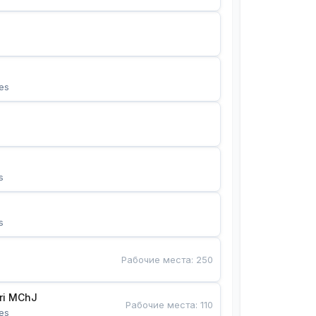
es
s
s
Рабочие места
:
250
Bunyotkor tikuvchi qizlari MChJ 
Рабочие места
:
110
es