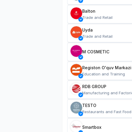
Balton
Trade and Retail
Uyda
Trade and Retail
M COSMETIC
Registon O'quv Markazi
Education and Training
RDB GROUP
Manufacturing and Factori
TESTO
Restaurants and Fast Food
Smartbox