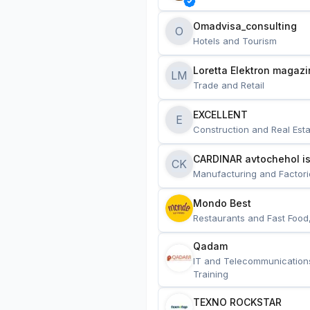
Omadvisa_consulting
O
Hotels and Tourism
Loretta Elektron magazi
LM
Trade and Retail
EXCELLENT
E
Construction and Real Esta
CARDINAR avtochehol is
CK
Manufacturing and Factori
Mondo Best
Restaurants and Fast Food
Qadam
IT and Telecommunication
Training
TEXNO ROCKSTAR