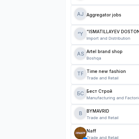
AJ
Aggregator jobs
“ISMATILLAYEV DOSTON
“Y
Import and Distribution
Artel brand shop
AS
Boshqa
Time new fashion
TF
Trade and Retail
Бест Строй
БС
Manufacturing and Factori
BYMAVRID
B
Trade and Retail
Naff
Trade and Retail