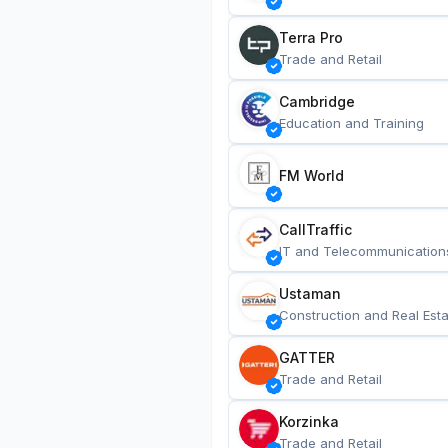
Terra Pro
Trade and Retail
Cambridge
Education and Training
FM World
CallTraffic
IT and Telecommunication
Ustaman
Construction and Real Esta
GATTER
Trade and Retail
Korzinka
Trade and Retail