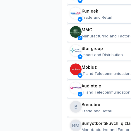
Kunleek
Trade and Retail
MMG
Manufacturing and Factori
Star group
Import and Distribution
Mobiuz
IT and Telecommunication
Audiotele
IT and Telecommunication
Brendbro
B
Trade and Retail
BM
Manufacturing and Factori