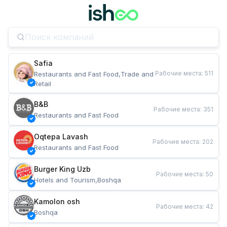
Safia
Рабочие места
:
511
Restaurants and Fast Food,Trade and 
Retail
B&B
Рабочие места
:
351
Restaurants and Fast Food
Oqtepa Lavash
Рабочие места
:
202
Restaurants and Fast Food
Burger King Uzb
Рабочие места
:
50
Hotels and Tourism,Boshqa
Kamolon osh
Рабочие места
:
42
Boshqa