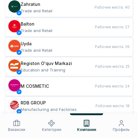
Zahratun
Рабочие места
:
40
Trade and Retail
Balton
Рабочие места
:
27
Trade and Retail
Uyda
Рабочие места
:
26
Trade and Retail
Registon O'quv Markazi
Рабочие места
:
25
Education and Training
M COSMETIC
Рабочие места
:
24
RDB GROUP
Рабочие места
:
18
Manufacturing and Factories
TESTO
Рабочие места
:
10
Restaurants and Fast Food
Вакансии
Категории
Компании
Профиль