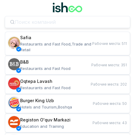
Safia
Рабочие места
:
511
Restaurants and Fast Food,Trade and 
Retail
B&B
Рабочие места
:
351
Restaurants and Fast Food
Oqtepa Lavash
Рабочие места
:
202
Restaurants and Fast Food
Burger King Uzb
Рабочие места
:
50
Hotels and Tourism,Boshqa
Registon O'quv Markazi
Рабочие места
:
43
Education and Training