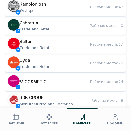
Kamolon osh
Рабочие места
:
42
Boshqa
Zahratun
Рабочие места
:
40
Trade and Retail
Balton
Рабочие места
:
27
Trade and Retail
Uyda
Рабочие места
:
26
Trade and Retail
M COSMETIC
Рабочие места
:
24
RDB GROUP
Рабочие места
:
18
Manufacturing and Factories
TESTO
Рабочие места
:
10
Restaurants and Fast Food
Вакансии
Категории
Компании
Профиль