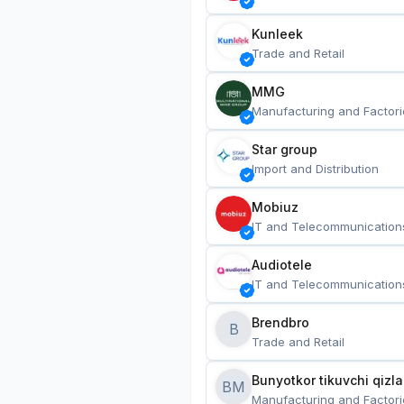
Kunleek
Trade and Retail
MMG
Manufacturing and Factori
Star group
Import and Distribution
Mobiuz
IT and Telecommunication
Audiotele
IT and Telecommunication
Brendbro
B
Trade and Retail
BM
Manufacturing and Factori