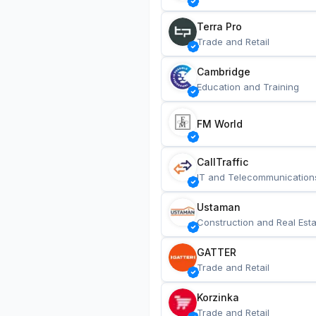
Terra Pro
Trade and Retail
Cambridge
Education and Training
FM World
CallTraffic
IT and Telecommunication
Ustaman
Construction and Real Esta
GATTER
Trade and Retail
Korzinka
Trade and Retail