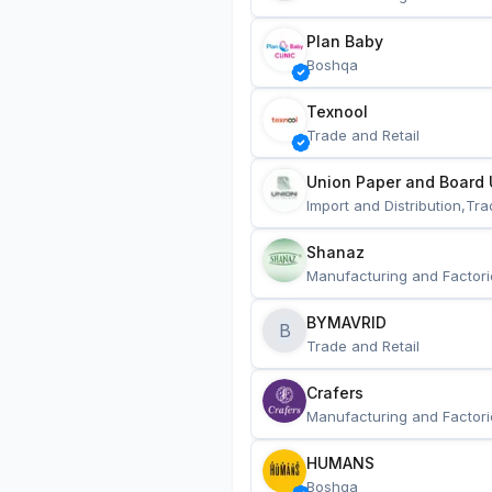
Plan Baby
Boshqa
Texnool
Trade and Retail
Union Paper and Board 
Import and Distribution,Tra
Shanaz
Manufacturing and Factori
BYMAVRID
B
Trade and Retail
Crafers
Manufacturing and Factori
HUMANS
Boshqa