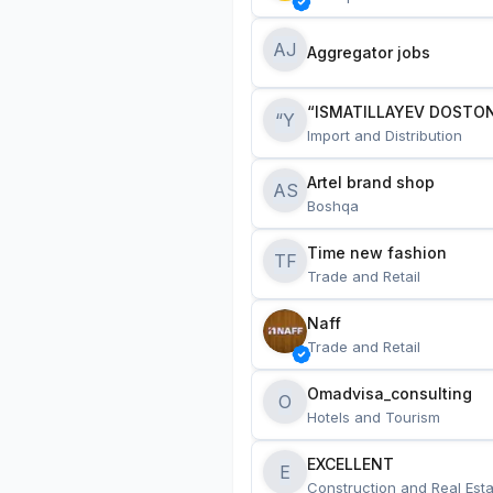
AJ
Aggregator jobs
“ISMATILLAYEV DOSTON
“Y
Import and Distribution
Artel brand shop
AS
Boshqa
Time new fashion
TF
Trade and Retail
Naff
Trade and Retail
Omadvisa_consulting
O
Hotels and Tourism
EXCELLENT
E
Construction and Real Esta