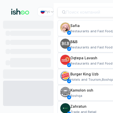
Рус
Safia
Restaurants and Fast Food
B&B
Restaurants and Fast Food
Oqtepa Lavash
Restaurants and Fast Food
Burger King Uzb
Hotels and Tourism,Boshq
Kamolon osh
Boshqa
Zahratun
Trade and Retail