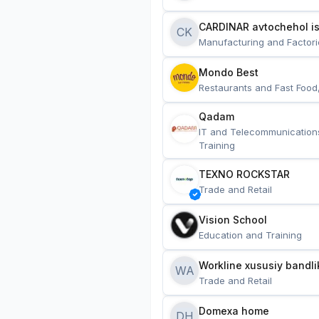
CARDINAR avtochehol is
CK
Manufacturing and Factori
Mondo Best
Restaurants and Fast Food
Qadam
IT and Telecommunication
Training
TEXNO ROCKSTAR
Trade and Retail
Vision School
Education and Training
Workline xususiy bandli
WA
Trade and Retail
Domexa home
DH