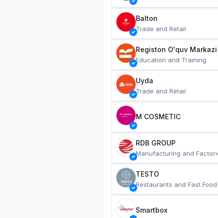
Balton
Trade and Retail
Registon O'quv Markazi
Education and Training
Uyda
Trade and Retail
M COSMETIC
RDB GROUP
Manufacturing and Factori
TESTO
Restaurants and Fast Food
Smartbox