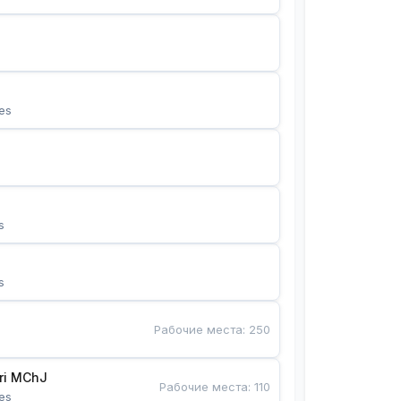
es
s
s
Рабочие места
:
250
Bunyotkor tikuvchi qizlari MChJ 
Рабочие места
:
110
es