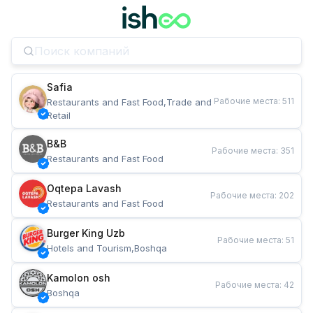
Safia
Рабочие места
:
511
Restaurants and Fast Food,Trade and 
Retail
B&B
Рабочие места
:
351
Restaurants and Fast Food
Oqtepa Lavash
Рабочие места
:
202
Restaurants and Fast Food
Burger King Uzb
Рабочие места
:
51
Hotels and Tourism,Boshqa
Kamolon osh
Рабочие места
:
42
Boshqa