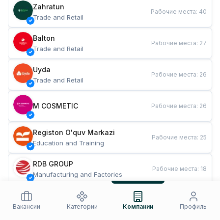
Zahratun
Рабочие места
:
40
Trade and Retail
Balton
Рабочие места
:
27
Trade and Retail
Uyda
Рабочие места
:
26
Trade and Retail
M COSMETIC
Рабочие места
:
26
Registon O'quv Markazi
Рабочие места
:
25
Education and Training
RDB GROUP
Рабочие места
:
18
Manufacturing and Factories
TESTO
Рабочие места
:
10
Restaurants and Fast Food
Вакансии
Категории
Компании
Профиль