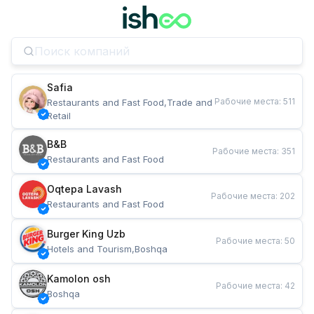
Safia
Рабочие места
:
511
Restaurants and Fast Food,Trade and 
Retail
B&B
Рабочие места
:
351
Restaurants and Fast Food
Oqtepa Lavash
Рабочие места
:
202
Restaurants and Fast Food
Burger King Uzb
Рабочие места
:
50
Hotels and Tourism,Boshqa
Kamolon osh
Рабочие места
:
42
Boshqa