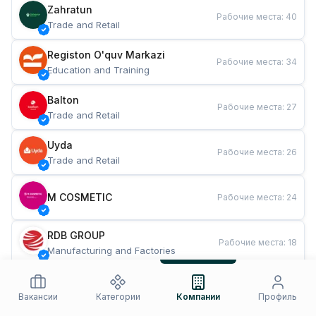
Zahratun
Рабочие места
:
40
Trade and Retail
Registon O'quv Markazi
Рабочие места
:
34
Education and Training
Balton
Рабочие места
:
27
Trade and Retail
Uyda
Рабочие места
:
26
Trade and Retail
M COSMETIC
Рабочие места
:
24
RDB GROUP
Рабочие места
:
18
Manufacturing and Factories
TESTO
Рабочие места
:
10
Restaurants and Fast Food
Вакансии
Категории
Компании
Профиль