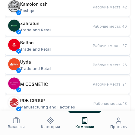
Kamolon osh
Рабочие места
:
42
Boshqa
Zahratun
Рабочие места
:
40
Trade and Retail
Balton
Рабочие места
:
27
Trade and Retail
Uyda
Рабочие места
:
26
Trade and Retail
M COSMETIC
Рабочие места
:
24
RDB GROUP
Рабочие места
:
18
Manufacturing and Factories
TESTO
Рабочие места
:
10
Restaurants and Fast Food
Вакансии
Категории
Компании
Профиль