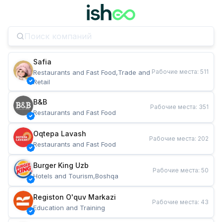
Safia
Рабочие места
:
511
Restaurants and Fast Food,Trade and 
Retail
B&B
Рабочие места
:
351
Restaurants and Fast Food
Oqtepa Lavash
Рабочие места
:
202
Restaurants and Fast Food
Burger King Uzb
Рабочие места
:
50
Hotels and Tourism,Boshqa
Registon O'quv Markazi
Рабочие места
:
43
Education and Training