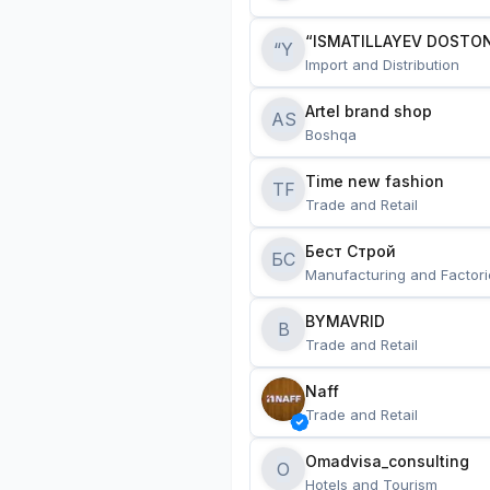
“ISMATILLAYEV DOSTON
“Y
Import and Distribution
Artel brand shop
AS
Boshqa
Time new fashion
TF
Trade and Retail
Бест Строй
БС
Manufacturing and Factori
BYMAVRID
B
Trade and Retail
Naff
Trade and Retail
Omadvisa_consulting
O
Hotels and Tourism