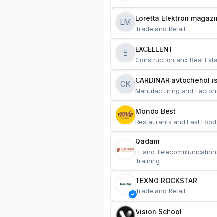
Loretta Elektron magazi
LM
Trade and Retail
EXCELLENT
E
Construction and Real Esta
CARDINAR avtochehol is
CK
Manufacturing and Factori
Mondo Best
Restaurants and Fast Food
Qadam
IT and Telecommunication
Training
TEXNO ROCKSTAR
Trade and Retail
Vision School