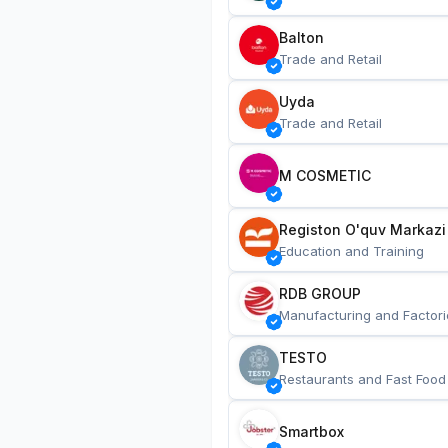
Balton
Trade and Retail
Uyda
Trade and Retail
M COSMETIC
Registon O'quv Markazi
Education and Training
RDB GROUP
Manufacturing and Factori
TESTO
Restaurants and Fast Food
Smartbox