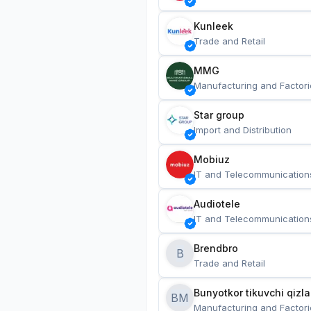
Kunleek
Trade and Retail
MMG
Manufacturing and Factori
Star group
Import and Distribution
Mobiuz
IT and Telecommunication
Audiotele
IT and Telecommunication
Brendbro
B
Trade and Retail
BM
Manufacturing and Factori