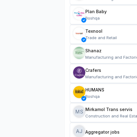
Plan Baby
Boshqa
Texnool
Trade and Retail
Shanaz
Manufacturing and Factori
Crafers
Manufacturing and Factori
HUMANS
Boshqa
Mirkamol Trans servis 
MS
Construction and Real Esta
AJ
Aggregator jobs