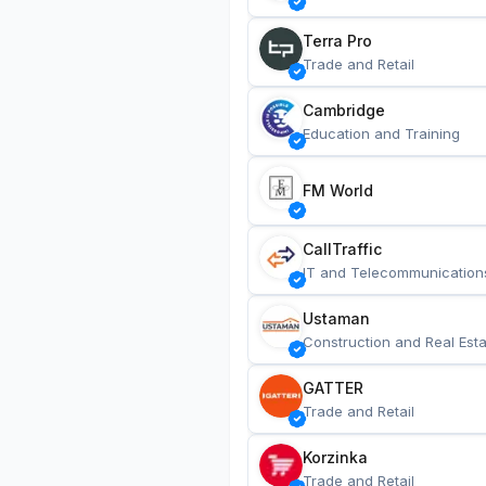
Terra Pro
Trade and Retail
Cambridge
Education and Training
FM World
CallTraffic
IT and Telecommunication
Ustaman
Construction and Real Esta
GATTER
Trade and Retail
Korzinka
Trade and Retail