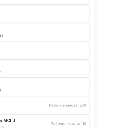
es
s
s
Рабочие места
:
250
Bunyotkor tikuvchi qizlari MChJ 
Рабочие места
:
110
es