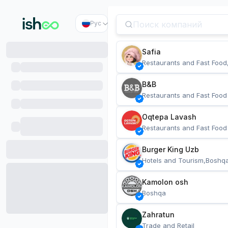
Рус
Safia
Restaurants and Fast Food
B&B
Restaurants and Fast Food
Oqtepa Lavash
Restaurants and Fast Food
Burger King Uzb
Hotels and Tourism,Boshq
Kamolon osh
Boshqa
Zahratun
Trade and Retail