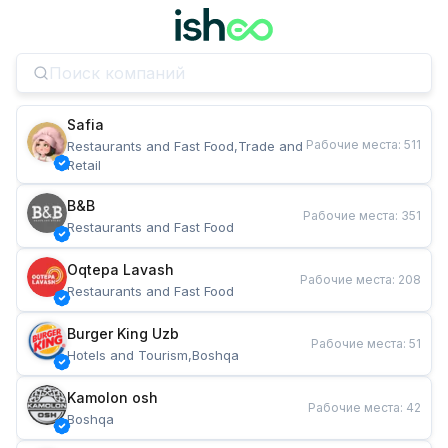
Safia
Рабочие места
:
511
Restaurants and Fast Food,Trade and 
Retail
B&B
Рабочие места
:
351
Restaurants and Fast Food
Oqtepa Lavash
Рабочие места
:
208
Restaurants and Fast Food
Burger King Uzb
Рабочие места
:
51
Hotels and Tourism,Boshqa
Kamolon osh
Рабочие места
:
42
Boshqa