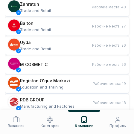
Zahratun
Рабочие места
:
40
Trade and Retail
Balton
Рабочие места
:
27
Trade and Retail
Uyda
Рабочие места
:
26
Trade and Retail
M COSMETIC
Рабочие места
:
26
Registon O'quv Markazi
Рабочие места
:
19
Education and Training
RDB GROUP
Рабочие места
:
18
Manufacturing and Factories
TESTO
Рабочие места
:
10
Restaurants and Fast Food
Вакансии
Категории
Компании
Профиль