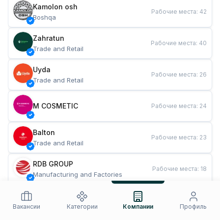
Kamolon osh
Рабочие места
:
42
Boshqa
Zahratun
Рабочие места
:
40
Trade and Retail
Uyda
Рабочие места
:
26
Trade and Retail
M COSMETIC
Рабочие места
:
24
Balton
Рабочие места
:
23
Trade and Retail
RDB GROUP
Рабочие места
:
18
Manufacturing and Factories
TESTO
Рабочие места
:
11
Restaurants and Fast Food
Вакансии
Категории
Компании
Профиль