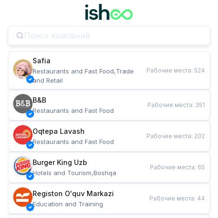
Safia
Рабочие места
:
524
Restaurants and Fast Food,Trade 
and Retail
B&B
Рабочие места
:
351
Restaurants and Fast Food
Oqtepa Lavash
Рабочие места
:
202
Restaurants and Fast Food
Burger King Uzb
Рабочие места
:
65
Hotels and Tourism,Boshqa
Registon O'quv Markazi
Рабочие места
:
44
Education and Training