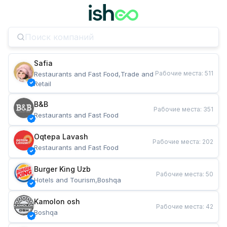
Safia
Рабочие места
:
511
Restaurants and Fast Food,Trade and 
Retail
B&B
Рабочие места
:
351
Restaurants and Fast Food
Oqtepa Lavash
Рабочие места
:
202
Restaurants and Fast Food
Burger King Uzb
Рабочие места
:
50
Hotels and Tourism,Boshqa
Kamolon osh
Рабочие места
:
42
Boshqa