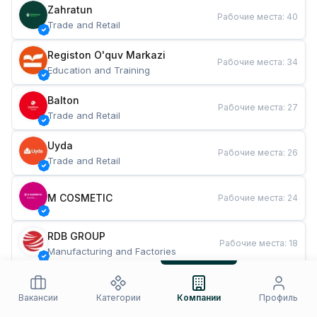
Zahratun
Рабочие места
:
40
Trade and Retail
Registon O'quv Markazi
Рабочие места
:
34
Education and Training
Balton
Рабочие места
:
27
Trade and Retail
Uyda
Рабочие места
:
26
Trade and Retail
M COSMETIC
Рабочие места
:
24
RDB GROUP
Рабочие места
:
18
Manufacturing and Factories
TESTO
Рабочие места
:
10
Restaurants and Fast Food
Вакансии
Категории
Компании
Профиль