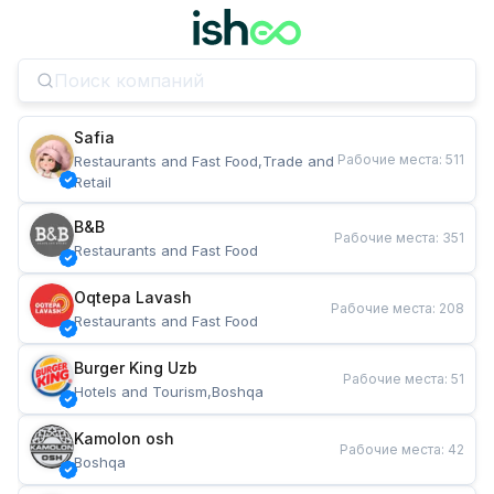
Safia
Рабочие места
:
511
Restaurants and Fast Food,Trade and 
Retail
B&B
Рабочие места
:
351
Restaurants and Fast Food
Oqtepa Lavash
Рабочие места
:
208
Restaurants and Fast Food
Burger King Uzb
Рабочие места
:
51
Hotels and Tourism,Boshqa
Kamolon osh
Рабочие места
:
42
Boshqa