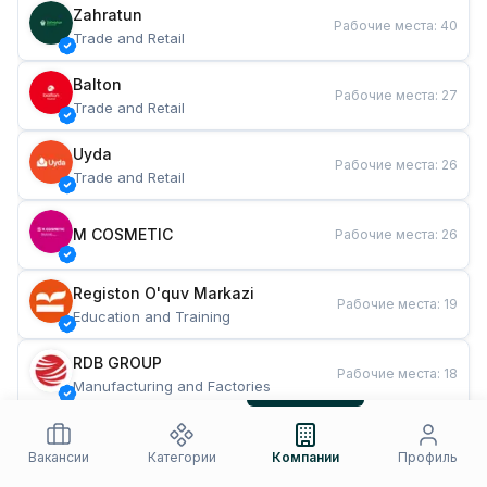
Zahratun
Рабочие места
:
40
Trade and Retail
Balton
Рабочие места
:
27
Trade and Retail
Uyda
Рабочие места
:
26
Trade and Retail
M COSMETIC
Рабочие места
:
26
Registon O'quv Markazi
Рабочие места
:
19
Education and Training
RDB GROUP
Рабочие места
:
18
Manufacturing and Factories
TESTO
Рабочие места
:
10
Restaurants and Fast Food
Вакансии
Категории
Компании
Профиль