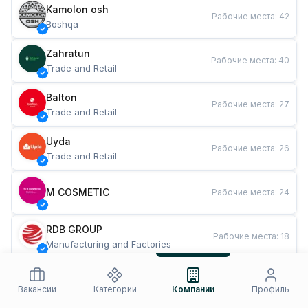
Kamolon osh
Рабочие места
:
42
Boshqa
Zahratun
Рабочие места
:
40
Trade and Retail
Balton
Рабочие места
:
27
Trade and Retail
Uyda
Рабочие места
:
26
Trade and Retail
M COSMETIC
Рабочие места
:
24
RDB GROUP
Рабочие места
:
18
Manufacturing and Factories
TESTO
Рабочие места
:
10
Restaurants and Fast Food
Вакансии
Категории
Компании
Профиль