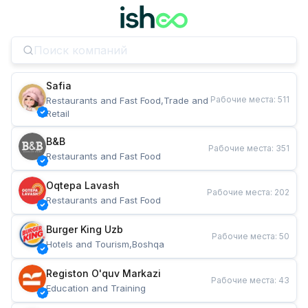
Safia
Рабочие места
:
511
Restaurants and Fast Food,Trade and 
Retail
B&B
Рабочие места
:
351
Restaurants and Fast Food
Oqtepa Lavash
Рабочие места
:
202
Restaurants and Fast Food
Burger King Uzb
Рабочие места
:
50
Hotels and Tourism,Boshqa
Registon O'quv Markazi
Рабочие места
:
43
Education and Training