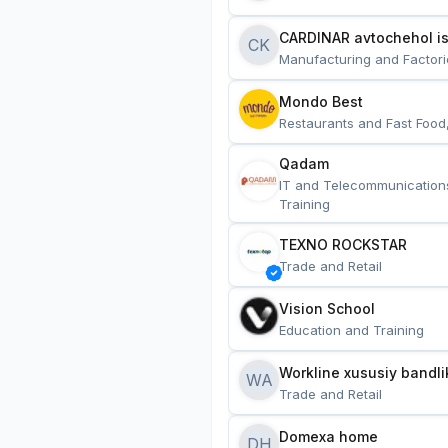
CARDINAR avtochehol is
CK
Manufacturing and Factori
Mondo Best
Restaurants and Fast Food
Qadam
IT and Telecommunication
Training
TEXNO ROCKSTAR
Trade and Retail
Vision School
Education and Training
Workline xususiy bandli
WA
Trade and Retail
Domexa home
DH