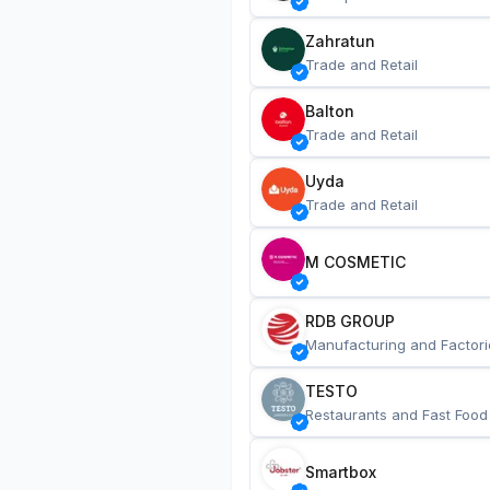
Zahratun
Trade and Retail
Balton
Trade and Retail
Uyda
Trade and Retail
M COSMETIC
RDB GROUP
Manufacturing and Factori
TESTO
Restaurants and Fast Food
Smartbox