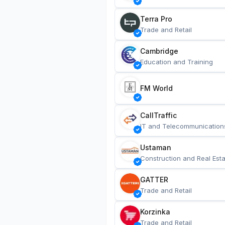
Terra Pro
Trade and Retail
Cambridge
Education and Training
FM World
CallTraffic
IT and Telecommunication
Ustaman
Construction and Real Esta
GATTER
Trade and Retail
Korzinka
Trade and Retail