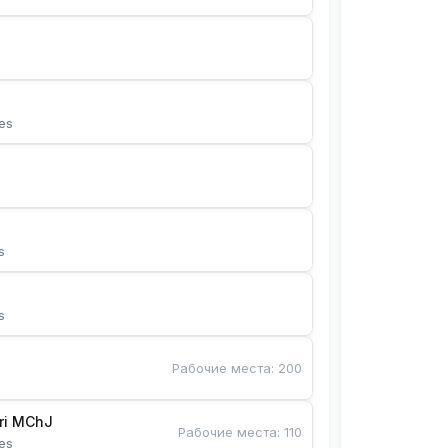
es
s
s
Рабочие места
:
200
Bunyotkor tikuvchi qizlari MChJ 
Рабочие места
:
110
es