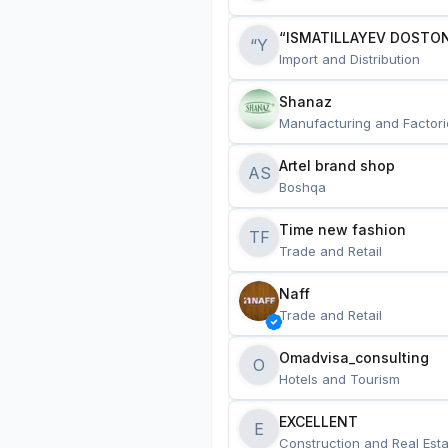
“ISMATILLAYEV DOSTON
“Y
Import and Distribution
Shanaz
Manufacturing and Factori
Artel brand shop
AS
Boshqa
Time new fashion
TF
Trade and Retail
Naff
Trade and Retail
Omadvisa_consulting
O
Hotels and Tourism
EXCELLENT
E
Construction and Real Esta