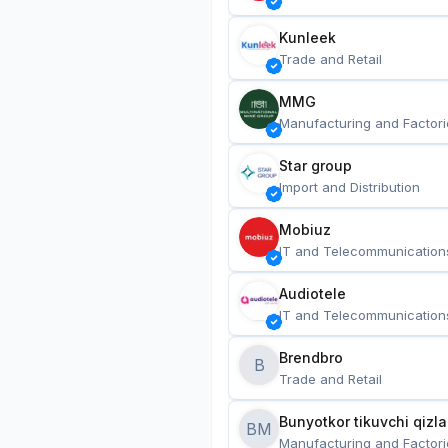
Kunleek
Trade and Retail
MMG
Manufacturing and Factori
Star group
Import and Distribution
Mobiuz
IT and Telecommunication
Audiotele
IT and Telecommunication
Brendbro
B
Trade and Retail
BM
Manufacturing and Factori