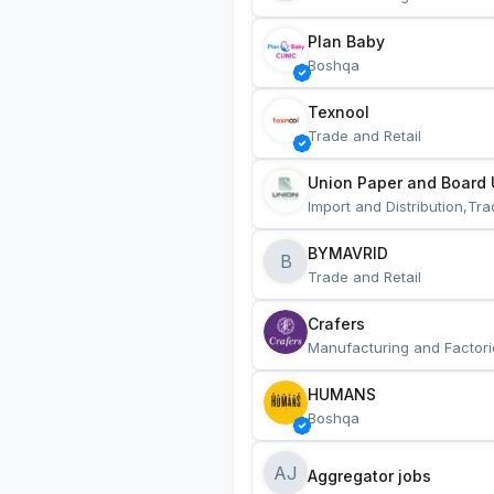
Plan Baby
Boshqa
Texnool
Trade and Retail
Union Paper and Board 
Import and Distribution,Tra
BYMAVRID
B
Trade and Retail
Crafers
Manufacturing and Factori
HUMANS
Boshqa
AJ
Aggregator jobs