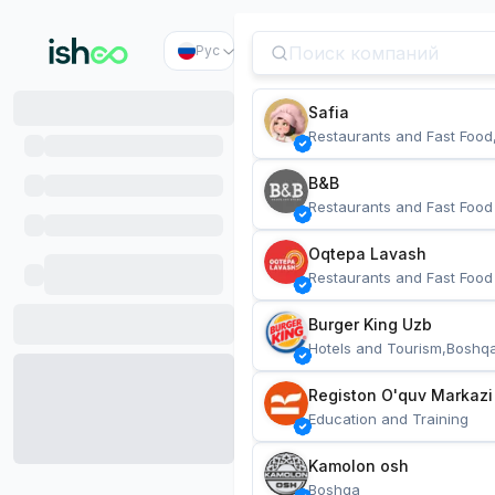
Рус
Safia
Restaurants and Fast Food
B&B
Restaurants and Fast Food
Oqtepa Lavash
Restaurants and Fast Food
Burger King Uzb
Hotels and Tourism,Boshq
Registon O'quv Markazi
Education and Training
Kamolon osh
Boshqa