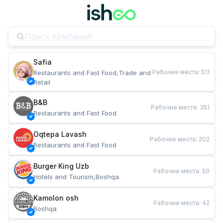
Safia
Рабочие места
:
511
Restaurants and Fast Food,Trade and 
Retail
B&B
Рабочие места
:
351
Restaurants and Fast Food
Oqtepa Lavash
Рабочие места
:
202
Restaurants and Fast Food
Burger King Uzb
Рабочие места
:
50
Hotels and Tourism,Boshqa
Kamolon osh
Рабочие места
:
42
Boshqa