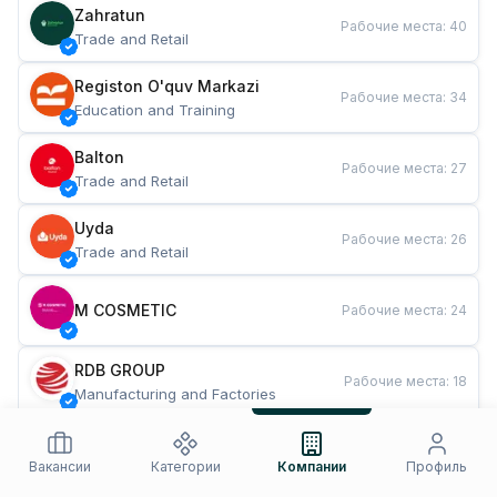
Zahratun
Рабочие места
:
40
Trade and Retail
Registon O'quv Markazi
Рабочие места
:
34
Education and Training
Balton
Рабочие места
:
27
Trade and Retail
Uyda
Рабочие места
:
26
Trade and Retail
M COSMETIC
Рабочие места
:
24
RDB GROUP
Рабочие места
:
18
Manufacturing and Factories
TESTO
Рабочие места
:
10
Restaurants and Fast Food
Вакансии
Категории
Компании
Профиль