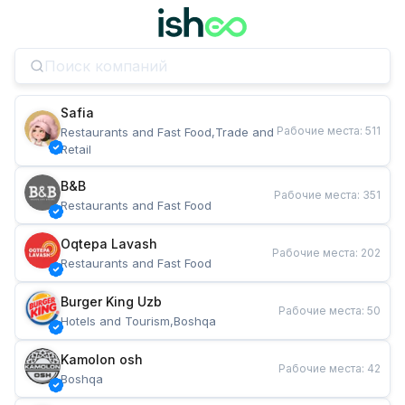
Safia
Рабочие места
:
511
Restaurants and Fast Food,Trade and 
Retail
B&B
Рабочие места
:
351
Restaurants and Fast Food
Oqtepa Lavash
Рабочие места
:
202
Restaurants and Fast Food
Burger King Uzb
Рабочие места
:
50
Hotels and Tourism,Boshqa
Kamolon osh
Рабочие места
:
42
Boshqa