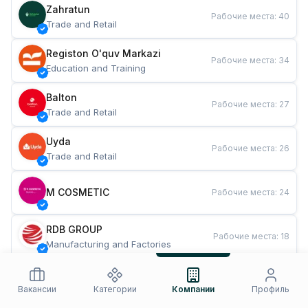
Zahratun
Рабочие места
:
40
Trade and Retail
Registon O'quv Markazi
Рабочие места
:
34
Education and Training
Balton
Рабочие места
:
27
Trade and Retail
Uyda
Рабочие места
:
26
Trade and Retail
M COSMETIC
Рабочие места
:
24
RDB GROUP
Рабочие места
:
18
Manufacturing and Factories
TESTO
Рабочие места
:
10
Restaurants and Fast Food
Вакансии
Категории
Компании
Профиль