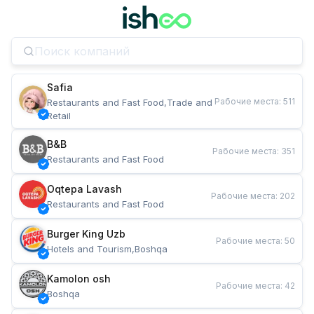
Safia
Рабочие места
:
511
Restaurants and Fast Food,Trade and 
Retail
B&B
Рабочие места
:
351
Restaurants and Fast Food
Oqtepa Lavash
Рабочие места
:
202
Restaurants and Fast Food
Burger King Uzb
Рабочие места
:
50
Hotels and Tourism,Boshqa
Kamolon osh
Рабочие места
:
42
Boshqa