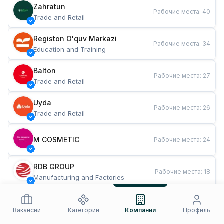
Zahratun
Рабочие места
:
40
Trade and Retail
Registon O'quv Markazi
Рабочие места
:
34
Education and Training
Balton
Рабочие места
:
27
Trade and Retail
Uyda
Рабочие места
:
26
Trade and Retail
M COSMETIC
Рабочие места
:
24
RDB GROUP
Рабочие места
:
18
Manufacturing and Factories
TESTO
Рабочие места
:
10
Restaurants and Fast Food
Вакансии
Категории
Компании
Профиль