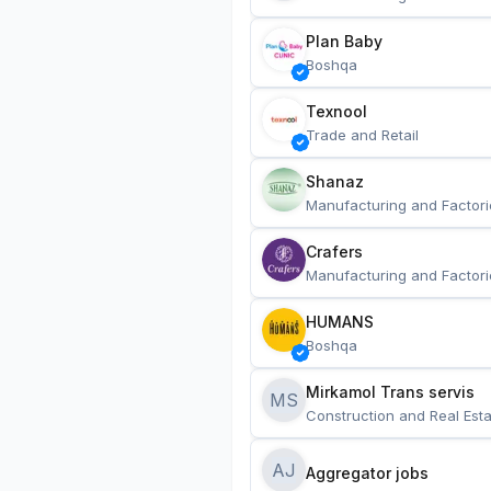
Plan Baby
Boshqa
Texnool
Trade and Retail
Shanaz
Manufacturing and Factori
Crafers
Manufacturing and Factori
HUMANS
Boshqa
Mirkamol Trans servis 
MS
Construction and Real Esta
AJ
Aggregator jobs