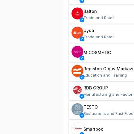
Balton
Trade and Retail
Uyda
Trade and Retail
M COSMETIC
Registon O'quv Markazi
Education and Training
RDB GROUP
Manufacturing and Factori
TESTO
Restaurants and Fast Food
Smartbox