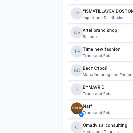
“ISMATILLAYEV DOSTON
“Y
Import and Distribution
Artel brand shop
AS
Boshqa
Time new fashion
TF
Trade and Retail
Бест Строй
БС
Manufacturing and Factori
BYMAVRID
B
Trade and Retail
Naff
Trade and Retail
Omadvisa_consulting
O
Hotels and Tourism