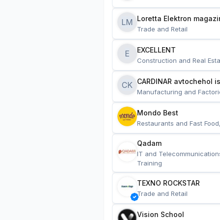
Loretta Elektron magazi
LM
Trade and Retail
EXCELLENT
E
Construction and Real Esta
CARDINAR avtochehol is
CK
Manufacturing and Factori
Mondo Best
Restaurants and Fast Food
Qadam
IT and Telecommunication
Training
TEXNO ROCKSTAR
Trade and Retail
Vision School