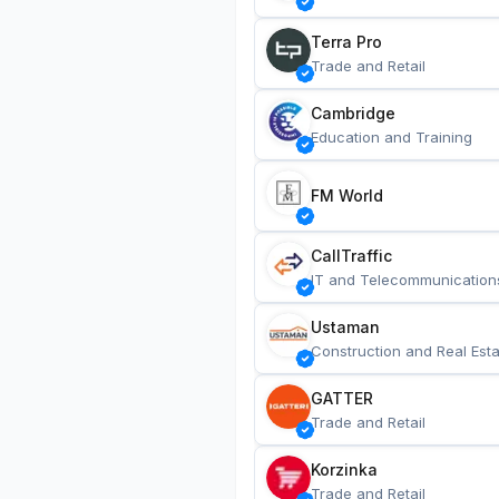
Terra Pro
Trade and Retail
Cambridge
Education and Training
FM World
CallTraffic
IT and Telecommunication
Ustaman
Construction and Real Esta
GATTER
Trade and Retail
Korzinka
Trade and Retail