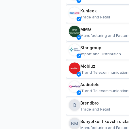
Kunleek
Trade and Retail
MMG
Manufacturing and Factori
Star group
Import and Distribution
Mobiuz
IT and Telecommunication
Audiotele
IT and Telecommunication
Brendbro
B
Trade and Retail
BM
Manufacturing and Factori