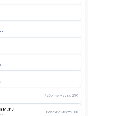
es
s
s
Рабочие места
:
250
Bunyotkor tikuvchi qizlari MChJ 
Рабочие места
:
110
es