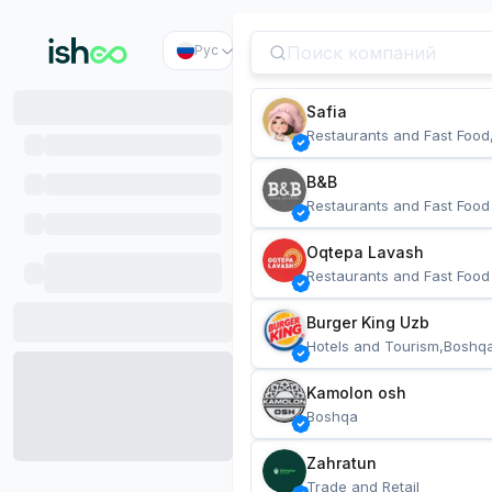
Рус
Safia
Restaurants and Fast Food
B&B
Restaurants and Fast Food
Oqtepa Lavash
Restaurants and Fast Food
Burger King Uzb
Hotels and Tourism,Boshq
Kamolon osh
Boshqa
Zahratun
Trade and Retail