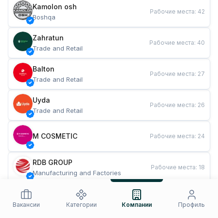
Kamolon osh
Рабочие места
:
42
Boshqa
Zahratun
Рабочие места
:
40
Trade and Retail
Balton
Рабочие места
:
27
Trade and Retail
Uyda
Рабочие места
:
26
Trade and Retail
M COSMETIC
Рабочие места
:
24
RDB GROUP
Рабочие места
:
18
Manufacturing and Factories
TESTO
Рабочие места
:
10
Restaurants and Fast Food
Вакансии
Категории
Компании
Профиль