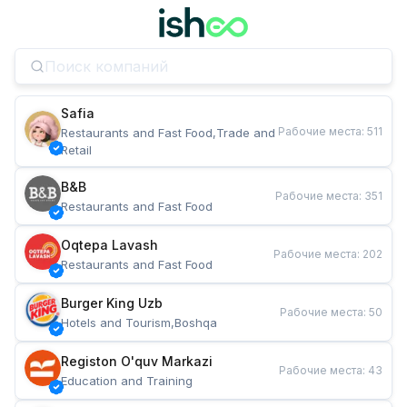
Safia
Рабочие места
:
511
Restaurants and Fast Food,Trade and 
Retail
B&B
Рабочие места
:
351
Restaurants and Fast Food
Oqtepa Lavash
Рабочие места
:
202
Restaurants and Fast Food
Burger King Uzb
Рабочие места
:
50
Hotels and Tourism,Boshqa
Registon O'quv Markazi
Рабочие места
:
43
Education and Training