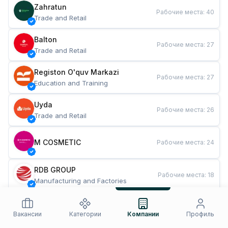
Zahratun
Рабочие места
:
40
Trade and Retail
Balton
Рабочие места
:
27
Trade and Retail
Registon O'quv Markazi
Рабочие места
:
27
Education and Training
Uyda
Рабочие места
:
26
Trade and Retail
M COSMETIC
Рабочие места
:
24
RDB GROUP
Рабочие места
:
18
Manufacturing and Factories
TESTO
Рабочие места
:
10
Restaurants and Fast Food
Вакансии
Категории
Компании
Профиль