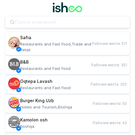
Safia
Рабочие места
:
511
Restaurants and Fast Food,Trade and 
Retail
B&B
Рабочие места
:
351
Restaurants and Fast Food
Oqtepa Lavash
Рабочие места
:
202
Restaurants and Fast Food
Burger King Uzb
Рабочие места
:
50
Hotels and Tourism,Boshqa
Kamolon osh
Рабочие места
:
42
Boshqa