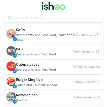
Safia
Рабочие места
:
511
Restaurants and Fast Food,Trade and 
Retail
B&B
Рабочие места
:
351
Restaurants and Fast Food
Oqtepa Lavash
Рабочие места
:
202
Restaurants and Fast Food
Burger King Uzb
Рабочие места
:
50
Hotels and Tourism,Boshqa
Kamolon osh
Рабочие места
:
42
Boshqa