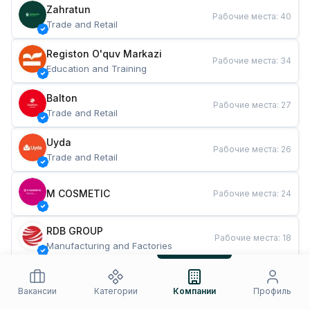
Zahratun
Рабочие места
:
40
Trade and Retail
Registon O'quv Markazi
Рабочие места
:
34
Education and Training
Balton
Рабочие места
:
27
Trade and Retail
Uyda
Рабочие места
:
26
Trade and Retail
M COSMETIC
Рабочие места
:
24
RDB GROUP
Рабочие места
:
18
Manufacturing and Factories
TESTO
Рабочие места
:
10
Restaurants and Fast Food
Вакансии
Категории
Компании
Профиль