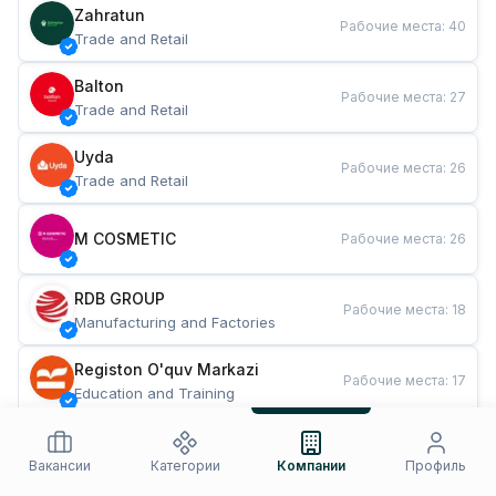
Zahratun
Рабочие места
:
40
Trade and Retail
Balton
Рабочие места
:
27
Trade and Retail
Uyda
Рабочие места
:
26
Trade and Retail
M COSMETIC
Рабочие места
:
26
RDB GROUP
Рабочие места
:
18
Manufacturing and Factories
Registon O'quv Markazi
Рабочие места
:
17
Education and Training
TESTO
Рабочие места
:
10
Restaurants and Fast Food
Вакансии
Категории
Компании
Профиль