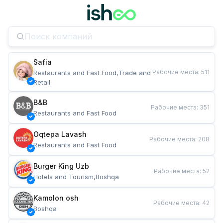
Safia
Рабочие места
:
511
Restaurants and Fast Food,Trade and 
Retail
B&B
Рабочие места
:
351
Restaurants and Fast Food
Oqtepa Lavash
Рабочие места
:
208
Restaurants and Fast Food
Burger King Uzb
Рабочие места
:
52
Hotels and Tourism,Boshqa
Kamolon osh
Рабочие места
:
42
Boshqa