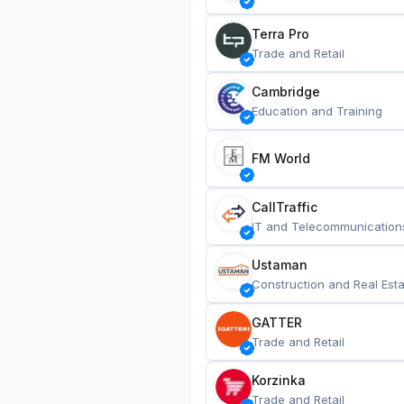
Terra Pro
Trade and Retail
Cambridge
Education and Training
FM World
CallTraffic
IT and Telecommunication
Ustaman
Construction and Real Esta
GATTER
Trade and Retail
Korzinka
Trade and Retail