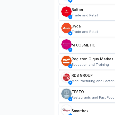
Balton
Trade and Retail
Uyda
Trade and Retail
M COSMETIC
Registon O'quv Markazi
Education and Training
RDB GROUP
Manufacturing and Factori
TESTO
Restaurants and Fast Food
Smartbox