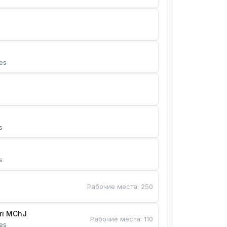
es
s
s
Рабочие места
:
250
Bunyotkor tikuvchi qizlari MChJ 
Рабочие места
:
110
es