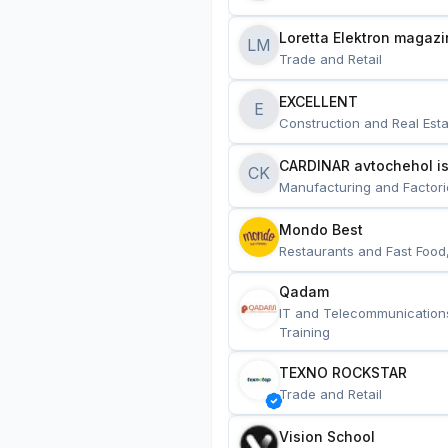
Loretta Elektron magazi
LM
Trade and Retail
EXCELLENT
E
Construction and Real Esta
CARDINAR avtochehol is
CK
Manufacturing and Factori
Mondo Best
Restaurants and Fast Food
Qadam
IT and Telecommunication
Training
TEXNO ROCKSTAR
Trade and Retail
Vision School