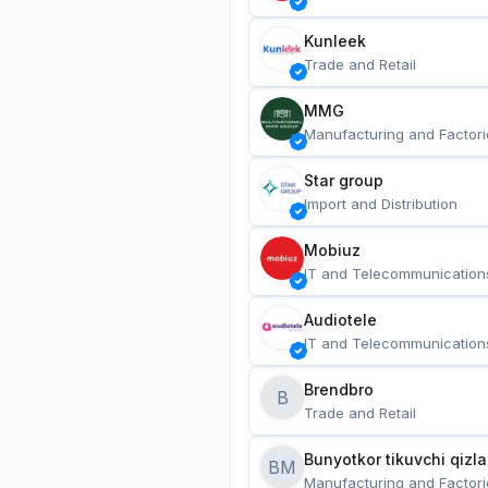
Kunleek
Trade and Retail
MMG
Manufacturing and Factori
Star group
Import and Distribution
Mobiuz
IT and Telecommunication
Audiotele
IT and Telecommunication
Brendbro
B
Trade and Retail
BM
Manufacturing and Factori