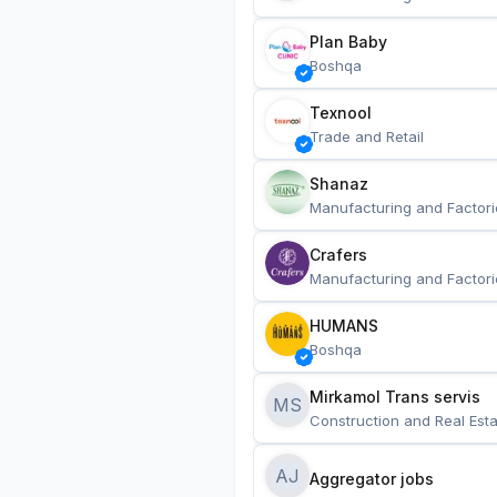
Plan Baby
Boshqa
Texnool
Trade and Retail
Shanaz
Manufacturing and Factori
Crafers
Manufacturing and Factori
HUMANS
Boshqa
Mirkamol Trans servis 
MS
Construction and Real Esta
AJ
Aggregator jobs