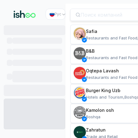
Рус
Safia
Restaurants and Fast Food
B&B
Restaurants and Fast Food
Oqtepa Lavash
Restaurants and Fast Food
Burger King Uzb
Hotels and Tourism,Boshq
Kamolon osh
Boshqa
Zahratun
Trade and Retail