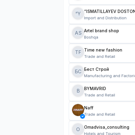
“ISMATILLAYEV DOSTON
“Y
Import and Distribution
Artel brand shop
AS
Boshqa
Time new fashion
TF
Trade and Retail
Бест Строй
БС
Manufacturing and Factori
BYMAVRID
B
Trade and Retail
Naff
Trade and Retail
Omadvisa_consulting
O
Hotels and Tourism