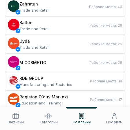
Zahratun
Рабочие места
:
40
Trade and Retail
Balton
Рабочие места
:
26
Trade and Retail
Uyda
Рабочие места
:
26
Trade and Retail
M COSMETIC
Рабочие места
:
26
RDB GROUP
Рабочие места
:
18
Manufacturing and Factories
Registon O'quv Markazi
Рабочие места
:
17
Education and Training
TESTO
Рабочие места
:
10
Restaurants and Fast Food
Вакансии
Категории
Компании
Профиль