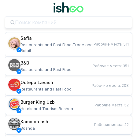
Safia
Рабочие места
:
511
Restaurants and Fast Food,Trade and 
Retail
B&B
Рабочие места
:
351
Restaurants and Fast Food
Oqtepa Lavash
Рабочие места
:
208
Restaurants and Fast Food
Burger King Uzb
Рабочие места
:
52
Hotels and Tourism,Boshqa
Kamolon osh
Рабочие места
:
42
Boshqa