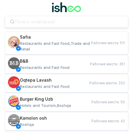
Safia
Рабочие места
:
511
Restaurants and Fast Food,Trade and 
Retail
B&B
Рабочие места
:
351
Restaurants and Fast Food
Oqtepa Lavash
Рабочие места
:
202
Restaurants and Fast Food
Burger King Uzb
Рабочие места
:
50
Hotels and Tourism,Boshqa
Kamolon osh
Рабочие места
:
42
Boshqa