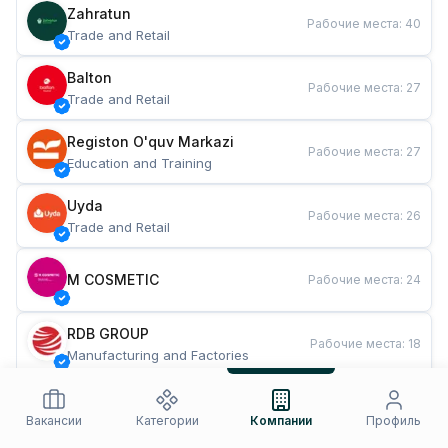
Zahratun
Рабочие места
:
40
Trade and Retail
Balton
Рабочие места
:
27
Trade and Retail
Registon O'quv Markazi
Рабочие места
:
27
Education and Training
Uyda
Рабочие места
:
26
Trade and Retail
M COSMETIC
Рабочие места
:
24
RDB GROUP
Рабочие места
:
18
Manufacturing and Factories
TESTO
Рабочие места
:
10
Restaurants and Fast Food
Вакансии
Категории
Компании
Профиль