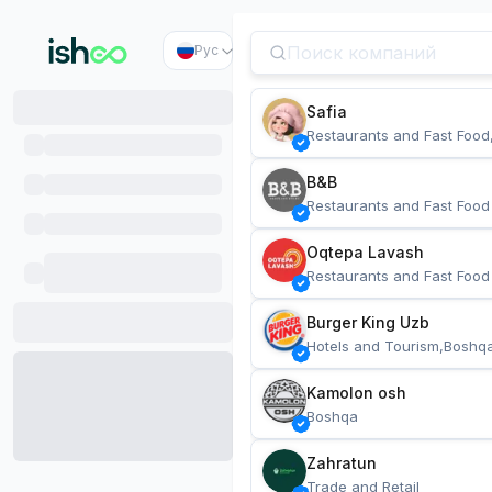
Рус
Safia
Restaurants and Fast Food
B&B
Restaurants and Fast Food
Oqtepa Lavash
Restaurants and Fast Food
Burger King Uzb
Hotels and Tourism,Boshq
Kamolon osh
Boshqa
Zahratun
Trade and Retail