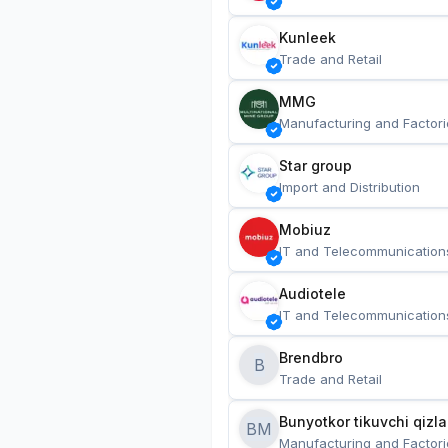
Kunleek
Trade and Retail
MMG
Manufacturing and Factori
Star group
Import and Distribution
Mobiuz
IT and Telecommunication
Audiotele
IT and Telecommunication
Brendbro
B
Trade and Retail
BM
Manufacturing and Factori