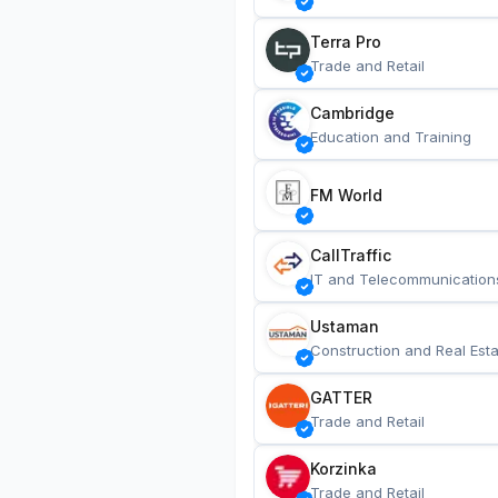
Terra Pro
Trade and Retail
Cambridge
Education and Training
FM World
CallTraffic
IT and Telecommunication
Ustaman
Construction and Real Esta
GATTER
Trade and Retail
Korzinka
Trade and Retail