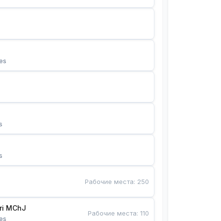
es
s
s
Рабочие места
:
250
Bunyotkor tikuvchi qizlari MChJ 
Рабочие места
:
110
es