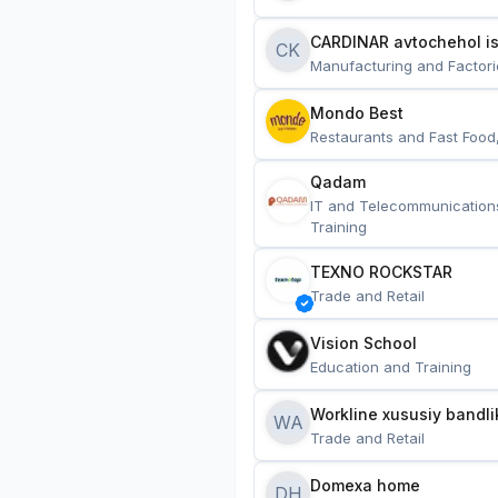
CARDINAR avtochehol is
CK
Manufacturing and Factori
Mondo Best
Restaurants and Fast Food
Qadam
IT and Telecommunication
Training
TEXNO ROCKSTAR
Trade and Retail
Vision School
Education and Training
Workline xususiy bandli
WA
Trade and Retail
Domexa home
DH