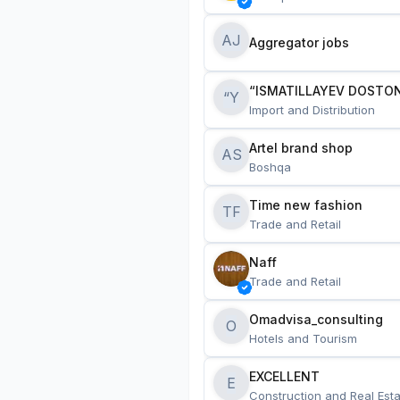
AJ
Aggregator jobs
“ISMATILLAYEV DOSTON
“Y
Import and Distribution
Artel brand shop
AS
Boshqa
Time new fashion
TF
Trade and Retail
Naff
Trade and Retail
Omadvisa_consulting
O
Hotels and Tourism
EXCELLENT
E
Construction and Real Esta