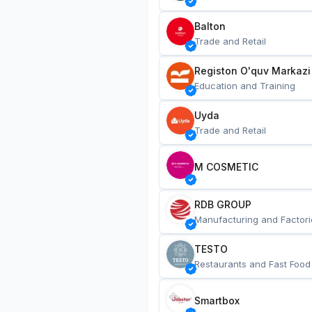
Balton
Trade and Retail
Registon O'quv Markazi
Education and Training
Uyda
Trade and Retail
M COSMETIC
RDB GROUP
Manufacturing and Factori
TESTO
Restaurants and Fast Food
Smartbox