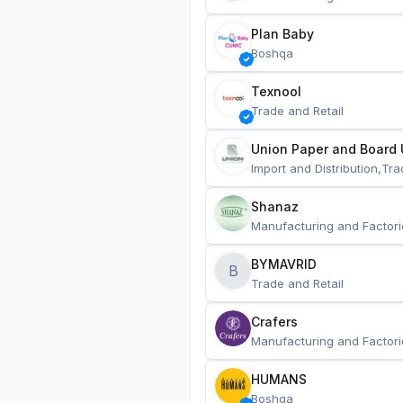
Plan Baby
Boshqa
Texnool
Trade and Retail
Union Paper and Board 
Import and Distribution,Tra
Shanaz
Manufacturing and Factori
BYMAVRID
B
Trade and Retail
Crafers
Manufacturing and Factori
HUMANS
Boshqa