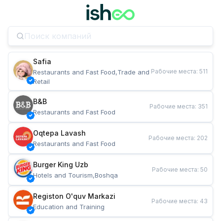
Safia
Рабочие места
:
511
Restaurants and Fast Food,Trade and 
Retail
B&B
Рабочие места
:
351
Restaurants and Fast Food
Oqtepa Lavash
Рабочие места
:
202
Restaurants and Fast Food
Burger King Uzb
Рабочие места
:
50
Hotels and Tourism,Boshqa
Registon O'quv Markazi
Рабочие места
:
43
Education and Training