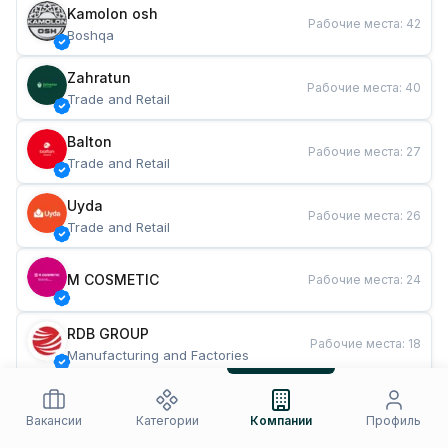
Kamolon osh
Рабочие места
:
42
Boshqa
Zahratun
Рабочие места
:
40
Trade and Retail
Balton
Рабочие места
:
27
Trade and Retail
Uyda
Рабочие места
:
26
Trade and Retail
M COSMETIC
Рабочие места
:
24
RDB GROUP
Рабочие места
:
18
Manufacturing and Factories
TESTO
Рабочие места
:
10
Restaurants and Fast Food
Вакансии
Категории
Компании
Профиль