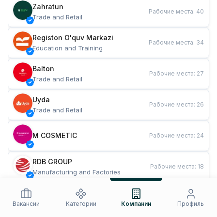
Zahratun
Рабочие места
:
40
Trade and Retail
Registon O'quv Markazi
Рабочие места
:
34
Education and Training
Balton
Рабочие места
:
27
Trade and Retail
Uyda
Рабочие места
:
26
Trade and Retail
M COSMETIC
Рабочие места
:
24
RDB GROUP
Рабочие места
:
18
Manufacturing and Factories
TESTO
Рабочие места
:
10
Restaurants and Fast Food
Вакансии
Категории
Компании
Профиль