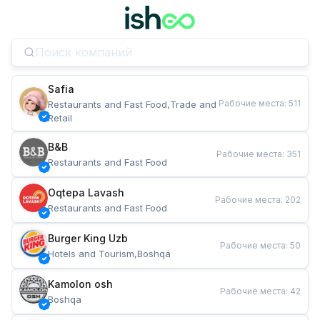
Safia
Рабочие места
:
511
Restaurants and Fast Food,Trade and 
Retail
B&B
Рабочие места
:
351
Restaurants and Fast Food
Oqtepa Lavash
Рабочие места
:
202
Restaurants and Fast Food
Burger King Uzb
Рабочие места
:
50
Hotels and Tourism,Boshqa
Kamolon osh
Рабочие места
:
42
Boshqa