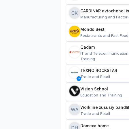
CARDINAR avtochehol is
CK
Manufacturing and Factori
Mondo Best
Restaurants and Fast Food
Qadam
IT and Telecommunication
Training
TEXNO ROCKSTAR
Trade and Retail
Vision School
Education and Training
Workline xususiy bandli
WA
Trade and Retail
Domexa home
DH