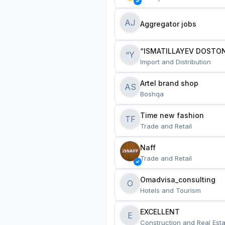
AJ
Aggregator jobs
“ISMATILLAYEV DOSTON
“Y
Import and Distribution
Artel brand shop
AS
Boshqa
Time new fashion
TF
Trade and Retail
Naff
Trade and Retail
Omadvisa_consulting
O
Hotels and Tourism
EXCELLENT
E
Construction and Real Esta