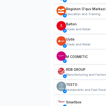
Registon O'quv Markazi
Education and Training
Balton
Trade and Retail
Uyda
Trade and Retail
M COSMETIC
RDB GROUP
Manufacturing and Factori
TESTO
Restaurants and Fast Food
Smartbox