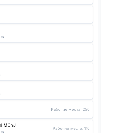
es
s
s
Рабочие места
:
250
Bunyotkor tikuvchi qizlari MChJ 
Рабочие места
:
110
es