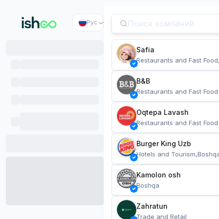
Рус
Safia
Restaurants and Fast Food
B&B
Restaurants and Fast Food
Oqtepa Lavash
Restaurants and Fast Food
Burger King Uzb
Hotels and Tourism,Boshq
Kamolon osh
Boshqa
Zahratun
Trade and Retail