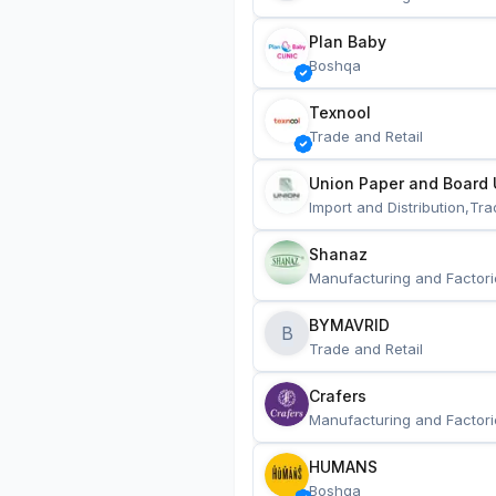
Plan Baby
Boshqa
Texnool
Trade and Retail
Union Paper and Board 
Import and Distribution,Tra
Shanaz
Manufacturing and Factori
BYMAVRID
B
Trade and Retail
Crafers
Manufacturing and Factori
HUMANS
Boshqa