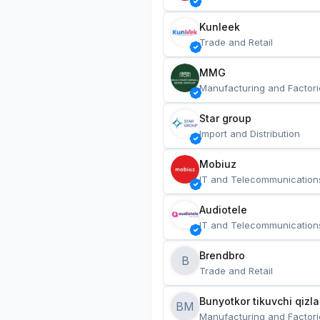
Kunleek
Trade and Retail
MMG
Manufacturing and Factori
Star group
Import and Distribution
Mobiuz
IT and Telecommunication
Audiotele
IT and Telecommunication
Brendbro
B
Trade and Retail
BM
Manufacturing and Factori