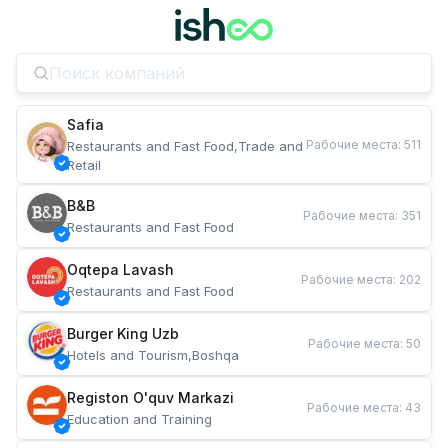
Safia
Рабочие места
:
511
Restaurants and Fast Food,Trade and 
Retail
B&B
Рабочие места
:
351
Restaurants and Fast Food
Oqtepa Lavash
Рабочие места
:
202
Restaurants and Fast Food
Burger King Uzb
Рабочие места
:
50
Hotels and Tourism,Boshqa
Registon O'quv Markazi
Рабочие места
:
43
Education and Training