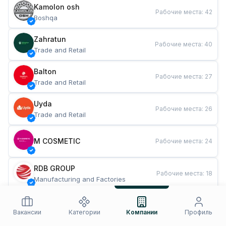
Kamolon osh
Рабочие места
:
42
Boshqa
Zahratun
Рабочие места
:
40
Trade and Retail
Balton
Рабочие места
:
27
Trade and Retail
Uyda
Рабочие места
:
26
Trade and Retail
M COSMETIC
Рабочие места
:
24
RDB GROUP
Рабочие места
:
18
Manufacturing and Factories
TESTO
Рабочие места
:
10
Restaurants and Fast Food
Вакансии
Категории
Компании
Профиль