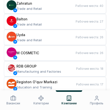
Zahratun
Рабочие места
:
40
Trade and Retail
Balton
Рабочие места
:
27
Trade and Retail
Uyda
Рабочие места
:
26
Trade and Retail
M COSMETIC
Рабочие места
:
26
RDB GROUP
Рабочие места
:
18
Manufacturing and Factories
Registon O'quv Markazi
Рабочие места
:
17
Education and Training
TESTO
Рабочие места
:
10
Restaurants and Fast Food
Вакансии
Категории
Компании
Профиль