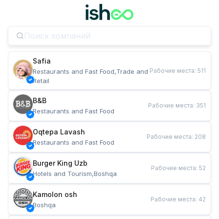
Safia
Рабочие места
:
511
Restaurants and Fast Food,Trade and 
Retail
B&B
Рабочие места
:
351
Restaurants and Fast Food
Oqtepa Lavash
Рабочие места
:
208
Restaurants and Fast Food
Burger King Uzb
Рабочие места
:
52
Hotels and Tourism,Boshqa
Kamolon osh
Рабочие места
:
42
Boshqa