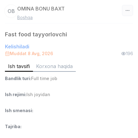
OMINA BONU BAXT
OB
Boshqa
O‘zbekiston
Fast food tayyorlovchi
Filtr
Kelishiladi
Ombor yordamchisi
Muddat 8 Avg, 2026
196
TOP
4,280,000 sum
/
ASIAN
Ish tavsifi
Korxona haqida
Full time job
Ish joyidan
Bandlik turi
:
Full time job
Savdo boshlig'i
TOP
Ish rejimi
:
Ish joyidan
6,000,000 - 15,000,000 sum
/
ASIAN
Full time job
Ish joyidan
Ish smenasi
:
Do'kon sotuvchisi
TOP
Tajriba
:
3,000,000 - 6,000,000 sum
/
MONDO BEST