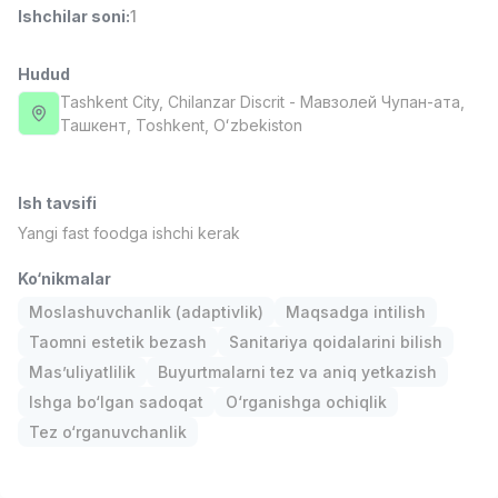
Ishchilar soni
:
1
Full time job
Ish joyidan
Hudud
Fast food Oshpazi
TOP
2,600,000 - 5,000,000 sum
/
Tashkent City
, Chilanzar Discrit
- Мавзолей Чупан-ата,
LES AILES
Ташкент, Тоshkent, Oʻzbekiston
Full time job
Ish joyidan
Ish tavsifi
Farmatsevt
TOP
3,000,000 - 10,000,000 sum
/
Yangi fast foodga ishchi kerak
NAVBAHOR APTEKA
Full time job
Ish joyidan
Ko‘nikmalar
Moslashuvchanlik (adaptivlik)
Maqsadga intilish
Sotuv Operatori (Faqat qizlar!)
TOP
Taomni estetik bezash
Sanitariya qoidalarini bilish
Kelishiladi
Mas’uliyatlilik
Buyurtmalarni tez va aniq yetkazish
NAFF
Ishga bo‘lgan sadoqat
O‘rganishga ochiqlik
Full time job
Ish joyidan
Tez o‘rganuvchanlik
Sotuv bo'yicha agent
Vakansiyalar
Sohalar
Korxonalar
Profil
TOP
Kelishiladi